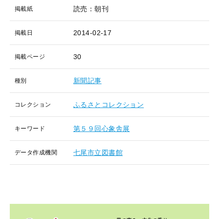
読売：朝刊
掲載紙
2014-02-17
掲載日
30
掲載ページ
新聞記事
種別
ふるさとコレクション
コレクション
第５９回心象舎展
キーワード
七尾市立図書館
データ作成機関