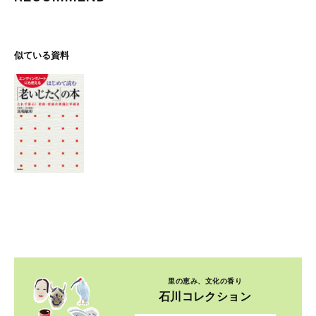
似ている資料
里の恵み、文化の香り
石川コレクション