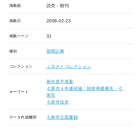
読売：朝刊
掲載紙
2008-02-23
掲載日
31
掲載ページ
新聞記事
種別
ふるさとコレクション
コレクション
新年度予算案
七尾市４年連続減「財政再建優先」七
キーワード
尾市
七尾市役所
七尾市立図書館
データ作成機関