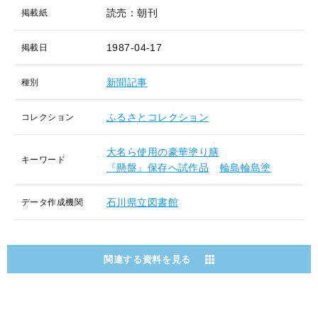
読売：朝刊
掲載紙
1987-04-17
掲載日
新聞記事
種別
ふるさとコレクション
コレクション
大名ら使用の豪華塗り膳
キーワード
『懸盤』保存へ試作品
輪島輪島塗
石川県立図書館
データ作成機関
関連する資料を見る