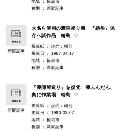
地域
：
輪島市
種別
：
新聞記事
大名ら使用の豪華塗り膳 『懸盤』保
存へ試作品 輪島
掲載紙
：
読売：朝刊
新聞記事
掲載日
：
1987-04-17
地域
：
輪島市
種別
：
新聞記事
『漆師屋造り』を復元 漆ふんだん、
奥に作業場 輪島
掲載紙
：
読売：朝刊
新聞記事
掲載日
：
1990-03-07
地域
：
輪島市
種別
：
新聞記事