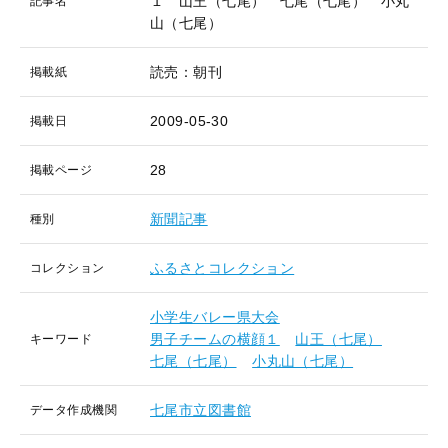
１ 山王（七尾） 七尾（七尾） 小丸
記事名
山（七尾）
読売：朝刊
掲載紙
2009-05-30
掲載日
28
掲載ページ
新聞記事
種別
ふるさとコレクション
コレクション
小学生バレー県大会
男子チームの横顔１
山王（七尾）
キーワード
七尾（七尾）
小丸山（七尾）
七尾市立図書館
データ作成機関