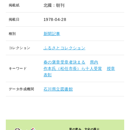
北國：朝刊
掲載紙
1978-04-28
掲載日
新聞記事
種別
ふるさとコレクション
コレクション
春の褒章受章者決まる
県内
作本氏（松任市長）ら十人受賞
授章
キーワード
表彰
石川県立図書館
データ作成機関
里の恵み、文化の香り