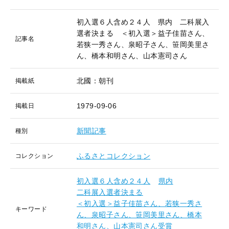
初入選６人含め２４人 県内 二科展入
選者決まる ＜初入選＞益子佳苗さん、
記事名
若狭一秀さん、泉昭子さん、笹岡美里さ
ん、橋本和明さん、山本憲司さん
北國：朝刊
掲載紙
1979-09-06
掲載日
新聞記事
種別
ふるさとコレクション
コレクション
初入選６人含め２４人
県内
二科展入選者決まる
＜初入選＞益子佳苗さん、若狭一秀さ
キーワード
ん、泉昭子さん、笹岡美里さん、橋本
和明さん、山本憲司さん受賞