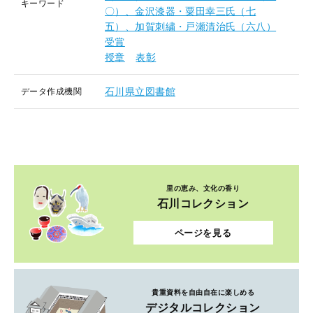
キーワード
〇）、金沢漆器・粟田幸三氏（七
五）、加賀刺繍・戸瀬清治氏（六八）
受賞
授章
表彰
石川県立図書館
データ作成機関
里の恵み、文化の香り
石川コレクション
ページを見る
貴重資料を自由自在に楽しめる
デジタルコレクション