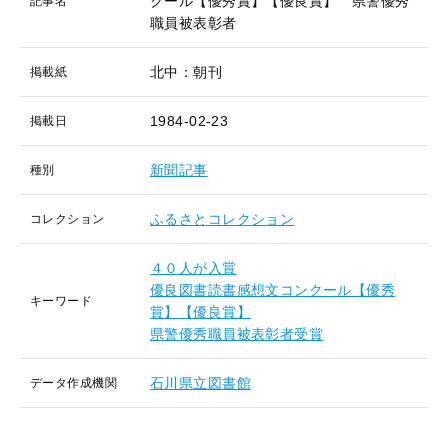
クール【優秀賞】【優良賞】 県警優秀
記事名
職員被表彰者
北中：朝刊
掲載紙
1984-02-23
掲載日
新聞記事
種別
ふるさとコレクション
コレクション
４０人が入賞
優良図書読書感想文コンクール【優秀
キーワード
賞】【優良賞】
県警優秀職員被表彰者受賞
石川県立図書館
データ作成機関