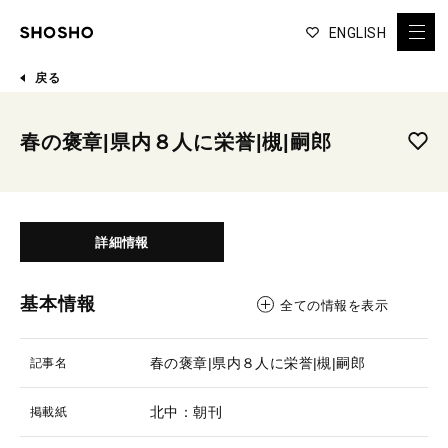
ENGLISH
戻る
春の褒章|県内８人に栄誉|槻|嗣郎
詳細情報
基本情報
全ての情報を表示
春の褒章|県内８人に栄誉|槻|嗣郎
記事名
北中：朝刊
掲載紙