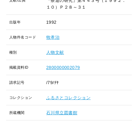
『茶道の研究』第４４３号（１９９２．
文献/出典
１０）Ｐ２８～３１
1992
出版年
牧孝治
人物件名コード
人物文献
種別
2800000002079
掲載資料ID
/79/ﾁﾔ
請求記号
ふるさとコレクション
コレクション
石川県立図書館
所蔵機関