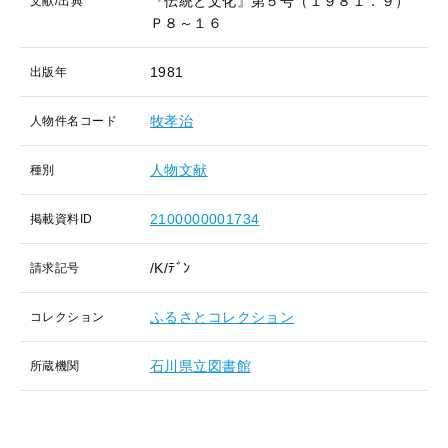
『伝統と文化』第５号（１９８１．９）
文献/出典
Ｐ８～１６
1981
出版年
牧孝治
人物件名コード
人物文献
種別
2100000001734
掲載資料ID
/K/ﾃﾞﾝ
請求記号
ふるさとコレクション
コレクション
石川県立図書館
所蔵機関