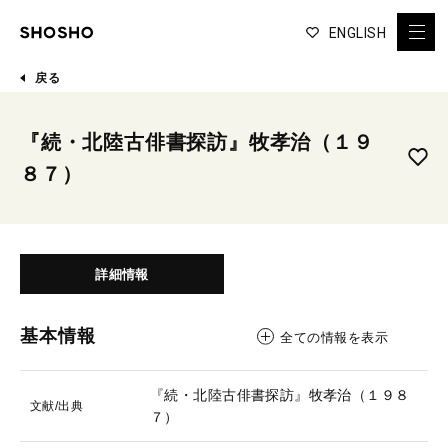
ENGLISH
戻る
『続・北陸古俳書探訪』牧孝治（１９
８７）
詳細情報
基本情報
全ての情報を表示
『続・北陸古俳書探訪』牧孝治（１９８
文献/出典
７）