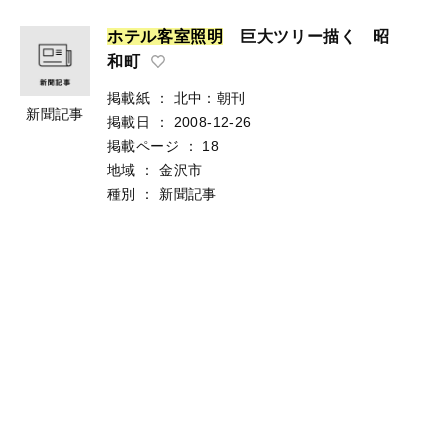
ホ
テ
ル
客
室
照
明
巨大ツリー描く 昭
和町
掲載紙
：
北中：朝刊
新聞記事
掲載日
：
2008-12-26
掲載ページ
：
18
地域
：
金沢市
種別
：
新聞記事