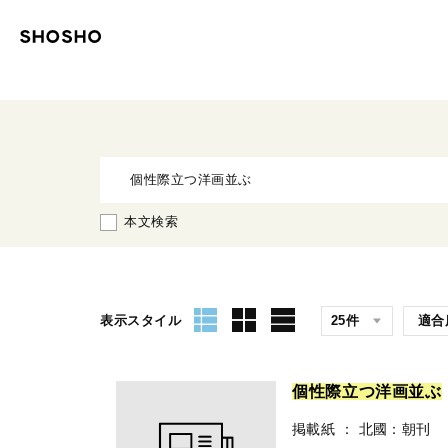
本文検索
表示スタイル
個
性
際
立
つ
洋
画
並
ぶ
掲載紙
：
北國：朝刊