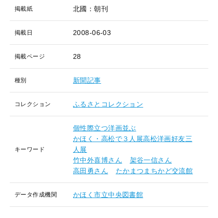
北國：朝刊
掲載紙
2008-06-03
掲載日
28
掲載ページ
新聞記事
種別
ふるさとコレクション
コレクション
個性際立つ洋画並ぶ
かほく・高松で３人展高松洋画好友三
人展
キーワード
竹中外喜博さん
架谷一信さん
高田勇さん
たかまつまちかど交流館
かほく市立中央図書館
データ作成機関