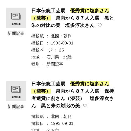
日本伝統工芸展
優
秀
賞
に
塩
多
さ
ん
（
漆
芸
）
県内から８７人入選 黒と
朱の対比の美 塩多淳次さん
新聞記事
掲載紙
：
北國：朝刊
掲載日
：
1993-09-01
掲載ページ
：
25
地域
：
石川県・北陸
種別
：
新聞記事
日本伝統工芸展
優
秀
賞
に
塩
多
さ
ん
（
漆
芸
）
県内から８７人入選 保持
者選賞に前さん（漆芸） 塩多淳次さ
ん 黒と朱の対比の美
新聞記事
掲載紙
：
北國：朝刊
掲載日
：
1993-09-01
地域
：
金沢市