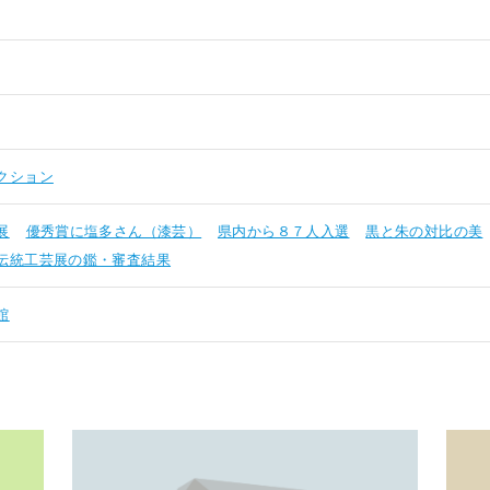
クション
展
優秀賞に塩多さん（漆芸）
県内から８７人入選
黒と朱の対比の美
伝統工芸展の鑑・審査結果
館