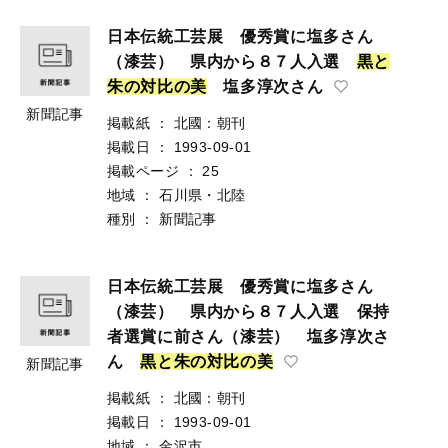
日本伝統工芸展 優秀賞に塩多さん
（漆芸） 県内から８７人入選
黒
と
朱
の
対
比
の
美
塩多淳次さん
新聞記事
掲載紙
：
北國：朝刊
掲載日
：
1993-09-01
掲載ページ
：
25
地域
：
石川県・北陸
種別
：
新聞記事
日本伝統工芸展 優秀賞に塩多さん
（漆芸） 県内から８７人入選 保持
者選賞に前さん（漆芸） 塩多淳次さ
ん
黒
と
朱
の
対
比
の
美
新聞記事
掲載紙
：
北國：朝刊
掲載日
：
1993-09-01
地域
：
金沢市