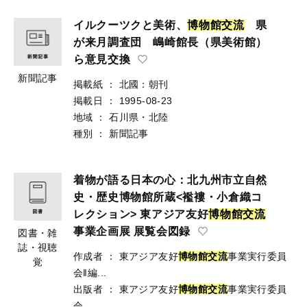
イルクーツクと美術、
博
物
館
交
流
県
が来月調査団 嶋崎館長（県美術館）
ら意見交換
新聞記事
掲載紙
：
北國：朝刊
掲載日
：
1995-08-23
地域
：
石川県・北陸
種別
：
新聞記事
着物が語る日本の心：北九州市立自然
史・歴史博物館所蔵<襤褸・小倉織コ
レクション> 東アジア友好
博
物
館
交
流
事業企画展 展覧会図録
図書・雑
誌・視聴
作成者
：
東アジア友好
博物館交流
事業実行委員
覚
会‖編...
出版者
：
東アジア友好
博
物
館
交
流
事業実行委員
会