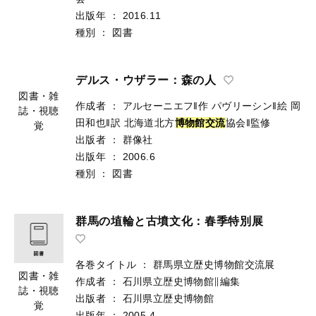
出版年
：
2016.11
種別
：
図書
デルス・ウザラー：森の人
図書・雑
作成者
：
アルセーニエフ‖作
パヴリーシン‖絵
岡
誌・視聴
田和也‖訳
北海道北方
博
物
館
交
流
協会‖監修
覚
出版者
：
群像社
出版年
：
2006.6
種別
：
図書
群馬の埴輪と古墳文化：春季特別展
各巻タイトル
：
群馬県立歴史博物館交流展
図書・雑
作成者
：
石川県立歴史博物館∥編集
誌・視聴
出版者
：
石川県立歴史博物館
覚
出版年
：
2005.4