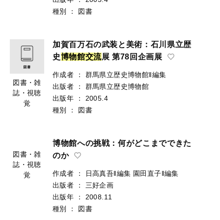
種別
：
図書
加賀百万石の武装と美術：石川県立歴
史
博
物
館
交
流
展 第78回企画展
作成者
：
群馬県立歴史博物館‖編集
図書・雑
出版者
：
群馬県立歴史博物館
誌・視聴
出版年
：
2005.4
覚
種別
：
図書
博物館への挑戦：何がどこまでできた
図書・雑
のか
誌・視聴
作成者
：
日高真吾‖編集
園田直子‖編集
覚
出版者
：
三好企画
出版年
：
2008.11
種別
：
図書