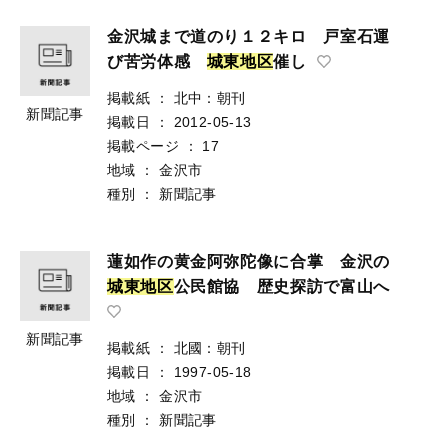
金沢城まで道のり１２キロ 戸室石運
び苦労体感
城
東
地
区
催し
掲載紙
：
北中：朝刊
新聞記事
掲載日
：
2012-05-13
掲載ページ
：
17
地域
：
金沢市
種別
：
新聞記事
蓮如作の黄金阿弥陀像に合掌 金沢の
城
東
地
区
公民館協 歴史探訪で富山へ
新聞記事
掲載紙
：
北國：朝刊
掲載日
：
1997-05-18
地域
：
金沢市
種別
：
新聞記事