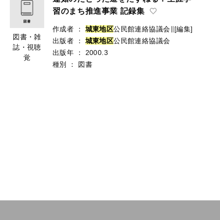
習のまち推進事業 記録集
作成者
：
城
東
地
区
公民館連絡協議会∥[編集]
図書・雑
出版者
：
城
東
地
区
公民館連絡協議会
誌・視聴
出版年
：
2000.3
覚
種別
：
図書