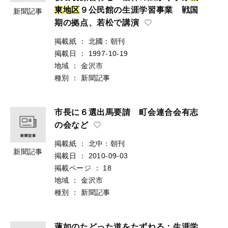
東
地
区
９公民館の生涯学習事業 戦国
新聞記事
期の拠点、若松で講演
掲載紙
：
北國：朝刊
掲載日
：
1997-10-19
地域
：
金沢市
種別
：
新聞記事
市長に６選出馬要請 町会連合会有志
の会など
掲載紙
：
北中：朝刊
新聞記事
掲載日
：
2010-09-03
掲載ページ
：
18
地域
：
金沢市
種別
：
新聞記事
蓮如のたどった道をたずねる：生涯学