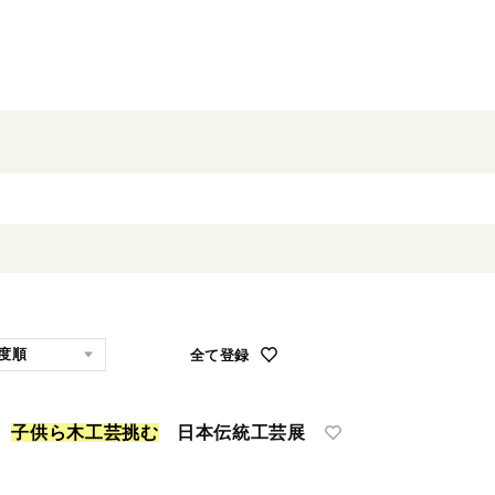
全て登録
き
子
供
ら
木
工
芸
挑
む
日本伝統工芸展