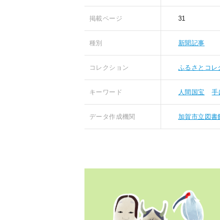
掲載ページ
31
種別
新聞記事
コレクション
ふるさとコレ
キーワード
人間国宝
手
データ作成機関
加賀市立図書