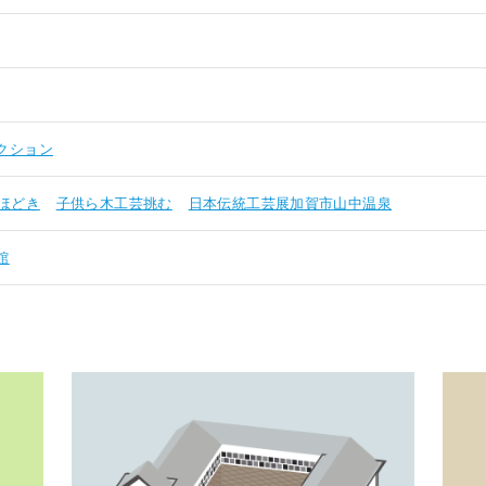
クション
ほどき
子供ら木工芸挑む
日本伝統工芸展加賀市山中温泉
館