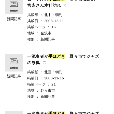
宮永さん本社訪れ
掲載紙
：
北中：朝刊
新聞記事
掲載日
：
2008-12-11
掲載ページ
：
16
地域
：
金沢市
種別
：
新聞記事
一流奏者が
手
ほ
ど
き
野々市でジャズ
の祭典
掲載紙
：
北國：朝刊
新聞記事
掲載日
：
2008-11-16
掲載ページ
：
21
地域
：
野々市市
種別
：
新聞記事
一流奏者が
手
ほ
ど
き
野々市でジャズ