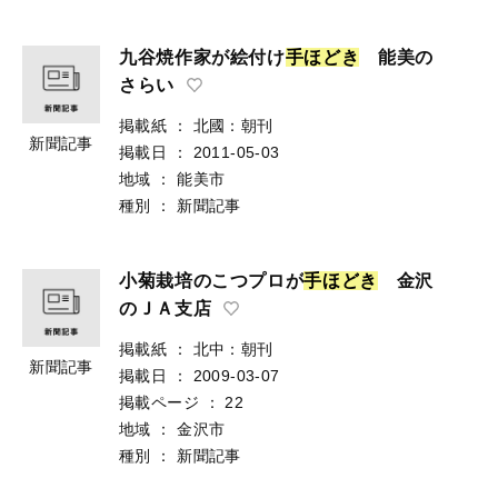
九谷焼作家が絵付け
手
ほ
ど
き
能美の
さらい
掲載紙
：
北國：朝刊
新聞記事
掲載日
：
2011-05-03
地域
：
能美市
種別
：
新聞記事
小菊栽培のこつプロが
手
ほ
ど
き
金沢
のＪＡ支店
掲載紙
：
北中：朝刊
新聞記事
掲載日
：
2009-03-07
掲載ページ
：
22
地域
：
金沢市
種別
：
新聞記事