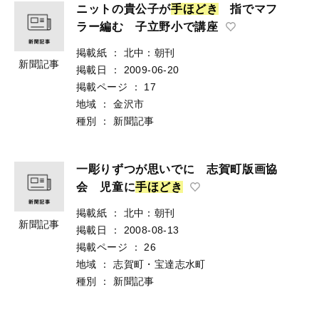
ニットの貴公子が
手
ほ
ど
き
指でマフ
ラー編む 子立野小で講座
掲載紙
：
北中：朝刊
新聞記事
掲載日
：
2009-06-20
掲載ページ
：
17
地域
：
金沢市
種別
：
新聞記事
一彫りずつが思いでに 志賀町版画協
会 児童に
手
ほ
ど
き
掲載紙
：
北中：朝刊
新聞記事
掲載日
：
2008-08-13
掲載ページ
：
26
地域
：
志賀町・宝達志水町
種別
：
新聞記事