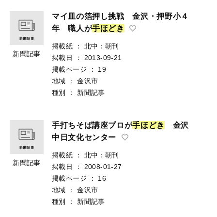
マイ皿の箔押し挑戦 金沢・押野小４
年 職人が
手
ほ
ど
き
掲載紙
：
北中：朝刊
新聞記事
掲載日
：
2013-09-21
掲載ページ
：
19
地域
：
金沢市
種別
：
新聞記事
手打ちそば講座プロが
手
ほ
ど
き
金沢
中日文化センター
掲載紙
：
北中：朝刊
新聞記事
掲載日
：
2008-01-27
掲載ページ
：
16
地域
：
金沢市
種別
：
新聞記事