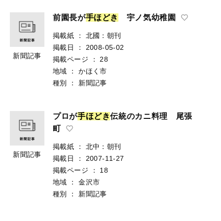
前園長が
手
ほ
ど
き
宇ノ気幼稚園
掲載紙
：
北國：朝刊
掲載日
：
2008-05-02
新聞記事
掲載ページ
：
28
地域
：
かほく市
種別
：
新聞記事
プロが
手
ほ
ど
き
伝統のカニ料理 尾張
町
掲載紙
：
北中：朝刊
新聞記事
掲載日
：
2007-11-27
掲載ページ
：
18
地域
：
金沢市
種別
：
新聞記事