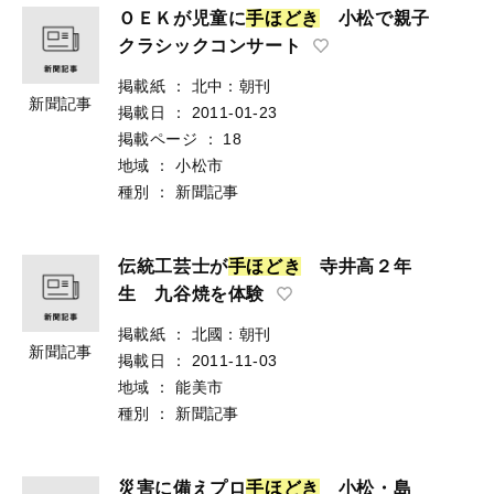
ＯＥＫが児童に
手
ほ
ど
き
小松で親子
クラシックコンサート
掲載紙
：
北中：朝刊
新聞記事
掲載日
：
2011-01-23
掲載ページ
：
18
地域
：
小松市
種別
：
新聞記事
伝統工芸士が
手
ほ
ど
き
寺井高２年
生 九谷焼を体験
掲載紙
：
北國：朝刊
新聞記事
掲載日
：
2011-11-03
地域
：
能美市
種別
：
新聞記事
災害に備えプロ
手
ほ
ど
き
小松・島