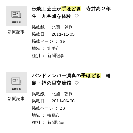
伝統工芸士が
手
ほ
ど
き
寺井高２年
生 九谷焼を体験
掲載紙
：
北國：朝刊
新聞記事
掲載日
：
2011-11-03
掲載ページ
：
35
地域
：
能美市
種別
：
新聞記事
バンドメンバー演奏の
手
ほ
ど
き
輪
島・禅の里交流館
掲載紙
：
北國：朝刊
新聞記事
掲載日
：
2011-06-06
掲載ページ
：
23
地域
：
輪島市
種別
：
新聞記事