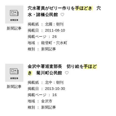
穴水署員がゼリー作りを
手
ほ
ど
き
穴
水・諸橋公民館
掲載紙
：
北國：朝刊
新聞記事
掲載日
：
2011-08-10
掲載ページ
：
26
地域
：
能登町・穴水町
種別
：
新聞記事
金沢中署巡査部長 切り絵を
手
ほ
ど
き
菊川町公民館
掲載紙
：
北中：朝刊
新聞記事
掲載日
：
2013-10-30
掲載ページ
：
16
地域
：
金沢市
種別
：
新聞記事