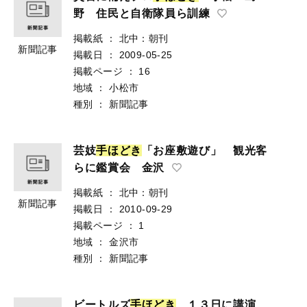
野 住民と自衛隊員ら訓練
掲載紙
：
北中：朝刊
新聞記事
掲載日
：
2009-05-25
掲載ページ
：
16
地域
：
小松市
種別
：
新聞記事
芸妓
手
ほ
ど
き
「お座敷遊び」 観光客
らに鑑賞会 金沢
掲載紙
：
北中：朝刊
新聞記事
掲載日
：
2010-09-29
掲載ページ
：
1
地域
：
金沢市
種別
：
新聞記事
ビートルズ
手
ほ
ど
き
１３日に講演