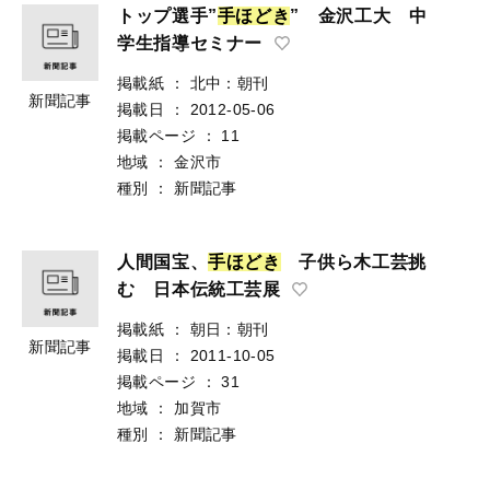
トップ選手”
手
ほ
ど
き
” 金沢工大 中
学生指導セミナー
掲載紙
：
北中：朝刊
新聞記事
掲載日
：
2012-05-06
掲載ページ
：
11
地域
：
金沢市
種別
：
新聞記事
人間国宝、
手
ほ
ど
き
子供ら木工芸挑
む 日本伝統工芸展
掲載紙
：
朝日：朝刊
新聞記事
掲載日
：
2011-10-05
掲載ページ
：
31
地域
：
加賀市
種別
：
新聞記事