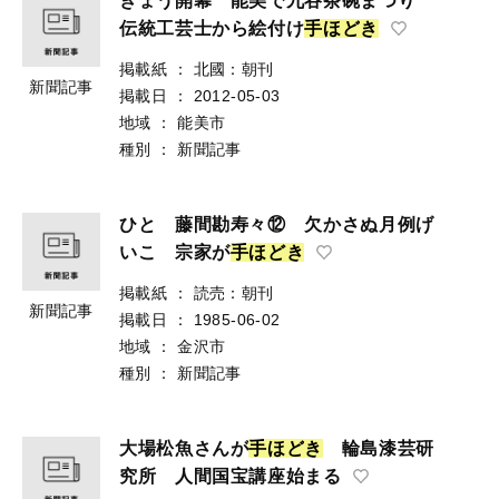
きょう開幕 能美で九谷茶碗まつり
伝統工芸士から絵付け
手
ほ
ど
き
掲載紙
：
北國：朝刊
新聞記事
掲載日
：
2012-05-03
地域
：
能美市
種別
：
新聞記事
ひと 藤間勘寿々⑫ 欠かさぬ月例げ
いこ 宗家が
手
ほ
ど
き
掲載紙
：
読売：朝刊
新聞記事
掲載日
：
1985-06-02
地域
：
金沢市
種別
：
新聞記事
大場松魚さんが
手
ほ
ど
き
輪島漆芸研
究所 人間国宝講座始まる