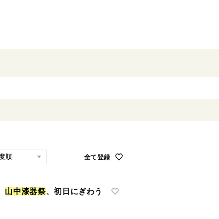
全て登録
い
山
中
漆
器
祭
、初日にぎわう