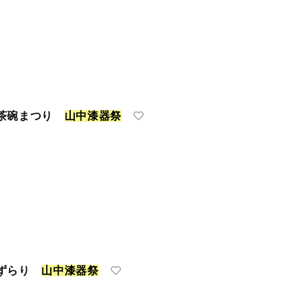
谷茶碗まつり
山
中
漆
器
祭
どずらり
山
中
漆
器
祭