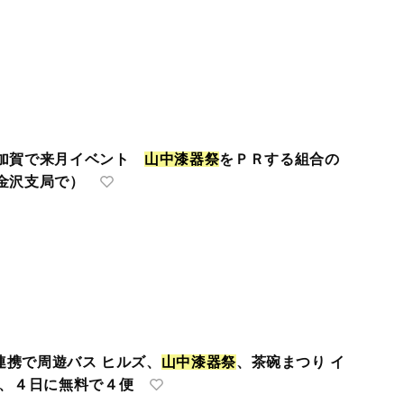
 加賀で来月イベント
山
中
漆
器
祭
をＰＲする組合の
金沢支局で）
市連携で周遊バス ヒルズ、
山
中
漆
器
祭
、茶碗まつり イ
３、４日に無料で４便