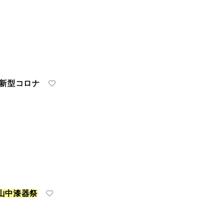
|新型コロナ
山
中
漆
器
祭