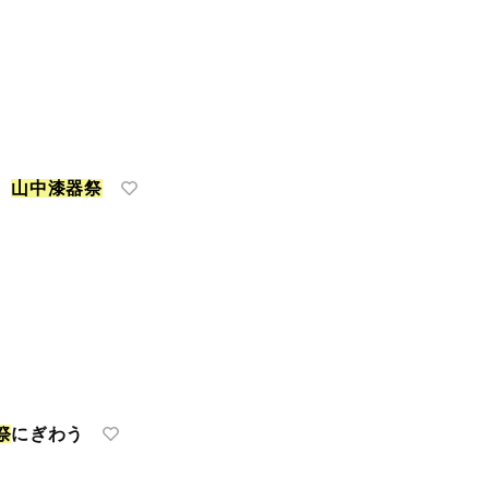
ド
山
中
漆
器
祭
祭
にぎわう