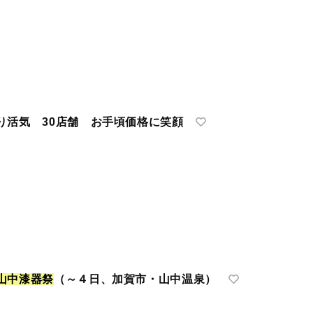
活気 30店舗 お手頃価格に笑顔
山
中
漆
器
祭
（～４日、加賀市・山中温泉）