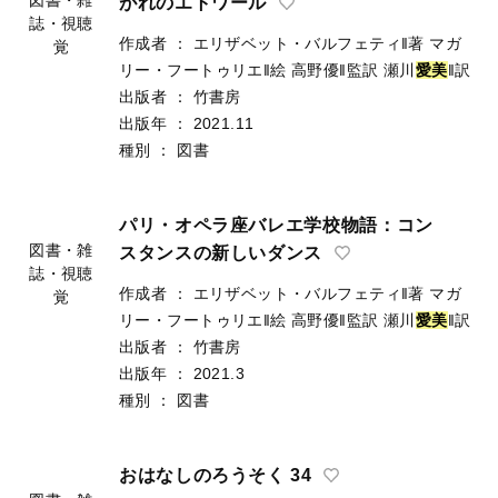
がれのエトワール
誌・視聴
作成者
：
エリザベット・バルフェティ‖著
マガ
覚
リー・フートゥリエ‖絵
高野優‖監訳
瀬川
愛
美
‖訳
出版者
：
竹書房
出版年
：
2021.11
種別
：
図書
パリ・オペラ座バレエ学校物語：コン
図書・雑
スタンスの新しいダンス
誌・視聴
作成者
：
エリザベット・バルフェティ‖著
マガ
覚
リー・フートゥリエ‖絵
高野優‖監訳
瀬川
愛
美
‖訳
出版者
：
竹書房
出版年
：
2021.3
種別
：
図書
おはなしのろうそく 34