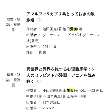
アマルフィ&カプリ島とっておきの散
図書・雑
歩道
誌・視聴
作成者
：
池田匡克‖著
池田
愛
美
‖著
覚
出版者
：
ダイヤモンド・ビッグ社
ダイヤモンド
社(発売)
出版年
：
2011.10
種別
：
図書
異世界と異界を旅する心理臨床学：6
図書・雑
人のセラピストが漫画・アニメを読み
誌・視聴
解く
覚
作成者
：
小山智朗‖著
山
愛
美
‖著
菱田一仁‖著
田
中史子‖著
不破早央里‖著
上松幸一‖著
出版者
：
日本評論社
出版年
：
2026.2