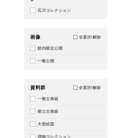
1868
041
石川コレクション
1870
049
1871
051
画像
全選択/解除
1872
061
館内限定公開
1873
068
一般公開
1874
069
1875
070
資料群
全選択/解除
1876
071
一般古典籍
1877
080
郷土古典籍
1878
081
大型絵図
1879
091
摺物コレクション