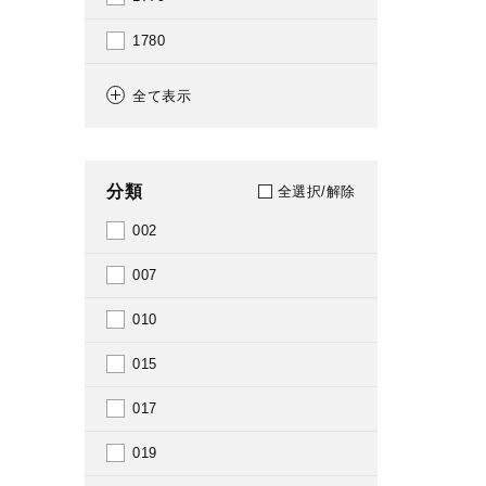
1780
1782
全て表示
1790
1803
分類
全選択/解除
1822
002
1830
007
1831
010
1835
015
1836
017
1839
019
1841