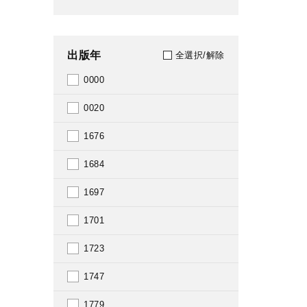
古文書
絵図
出版年
全選択/解除
図案
0000
一枚摺
0020
写真・絵葉書
1676
1684
1697
1701
1723
1747
1779