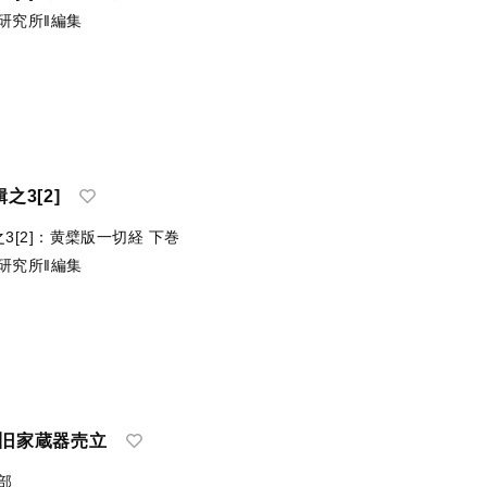
研究所‖編集
之3[2]
之3[2]：黄檗版一切経 下巻
研究所‖編集
某旧家蔵器売立
部