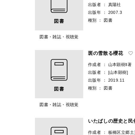
出版者
：
真陽社
出版年
：
2007.3
種別
：
図書
図書・雑誌・視聴覚
斑の雪散る櫻花
作成者
：
山本顕樹‖著
出版者
：
[山本顕樹]
出版年
：
2019.11
種別
：
図書
図書・雑誌・視聴覚
いたばしの歴史と民
作成者
：
板橋区立郷土