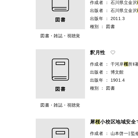
作成者
：
石川県立金沢
出版者
：
石川県立金沢
出版年
：
2011.3
種別
：
図書
図書・雑誌・視聴覚
釈月性
作成者
：
干河岸
桜
所‖
出版者
：
博文館
出版年
：
1901.4
種別
：
図書
図書・雑誌・視聴覚
犀
桜
小校区地域安全マッ
作成者
：
山本啓一∥監