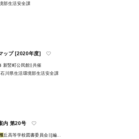
境部生活安全課
プ [2020年度]
修
新竪町公民館∥共催
石川県生活環境部生活安全課
内 第20号
桜
丘高等学校図書委員会∥[編...