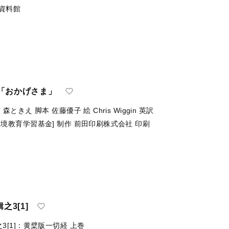
資料館
「おかげさま」
作
森ときえ
脚本
佐藤優子
絵
Chris Wiggin
英訳
環境教育学習基金]
制作
前田印刷株式会社
印刷
之3[1]
之3[1]：黄檗版一切経 上巻