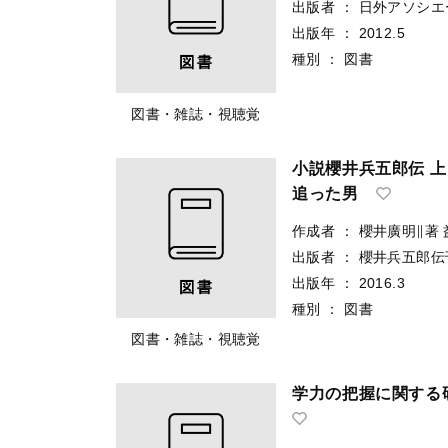
出版者
：
日外アソシエ
出版年
：
2012.5
種別
：
図書
図書・雑誌・視聴覚
小説櫻井兵五郎伝 
追った男
作成者
：
櫻井廣明∥著
出版者
：
櫻井兵五郎伝
出版年
：
2016.3
種別
：
図書
図書・雑誌・視聴覚
学力の把握に関する研