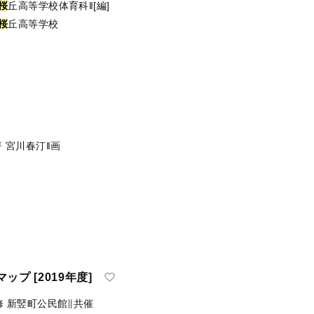
桜
丘高等学校体育科‖[編]
桜
丘高等学校
著
宮川春汀‖画
プ [2019年度]
修
新竪町公民館∥共催