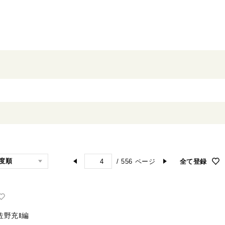
/
556
ページ
全て登録
佐野充‖編