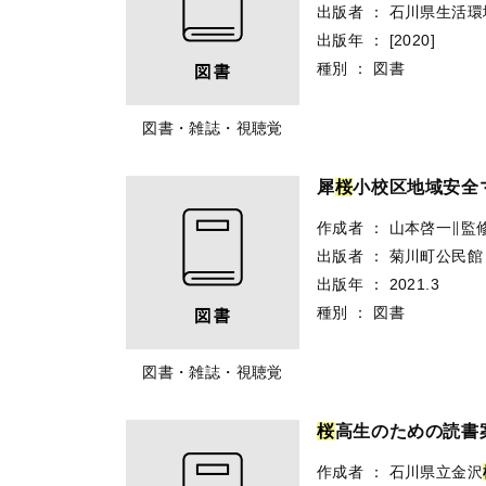
出版者
：
石川県生活環
出版年
：
[2020]
種別
：
図書
図書・雑誌・視聴覚
犀
桜
小校区地域安全マッ
作成者
：
山本啓一∥監
出版者
：
菊川町公民館
出版年
：
2021.3
種別
：
図書
図書・雑誌・視聴覚
桜
高生のための読書案
作成者
：
石川県立金沢