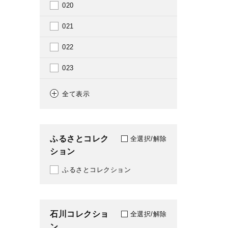
020
1849
021
1850
022
1852
023
1853
024
全て表示
1857
025
1859
026
ふるさとコレク
全選択/解除
1860
ション
029
1861
ふるさとコレクション
030
1862
031
1863
石川コレクショ
035
全選択/解除
ン