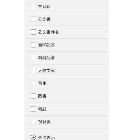
古典籍
公文書
公文書件名
新聞記事
雑誌記事
人物文献
写本
図書
雑誌
視聴覚
雑誌巻号
全て表示