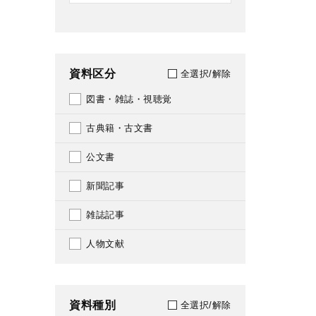
資料区分
全選択/解除
図書・雑誌・視聴覚
古典籍・古文書
公文書
新聞記事
雑誌記事
人物文献
資料種別
全選択/解除