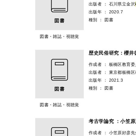
出版者
：
石川県立金沢
出版年
：
2020.7
種別
：
図書
図書・雑誌・視聴覚
歴史民俗研究：櫻井
作成者
：
板橋区教育委
出版者
：
東京都板橋区
出版年
：
2021.3
種別
：
図書
図書・雑誌・視聴覚
考古学論究 ：小笠
作成者
：
小笠原好彦先