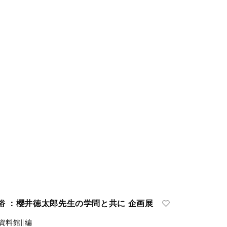
俗 ：櫻井徳太郎先生の学問と共に 企画展
資料館∥編