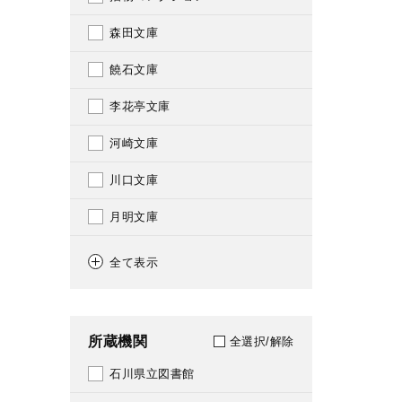
1880
093
森田文庫
1881
097
饒石文庫
1882
098
李花亭文庫
1883
099
河崎文庫
1884
101
川口文庫
1885
104
月明文庫
1886
108
小倉文庫
1887
全て表示
111
中本文庫
1888
114
花岡虎三収集短冊
1889
所蔵機関
全選択/解除
121
小幡文庫
1890
石川県立図書館
123
本多政均関係文書