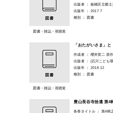
出版者
：
板橋区立郷土
出版年
：
2017.7
種別
：
図書
図書・雑誌・視聴覚
「おたがいさま」と
作成者
：
櫻井英二
原
出版者
：
[石川こども
出版年
：
2018.12
種別
：
図書
図書・雑誌・視聴覚
豊山長谷寺拾遺 第4輯
各巻タイトル
：
第4輯