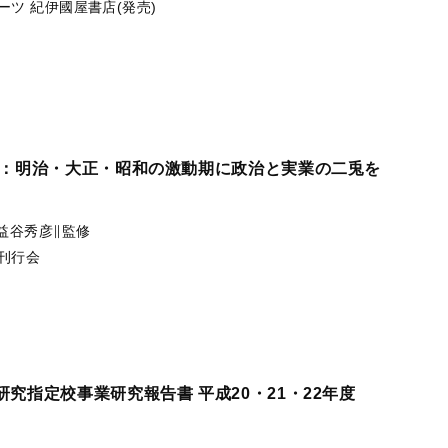
ーツ
紀伊國屋書店(発売)
上：明治・大正・昭和の激動期に政治と実業の二兎を
益谷秀彦∥監修
刊行会
究指定校事業研究報告書 平成20・21・22年度