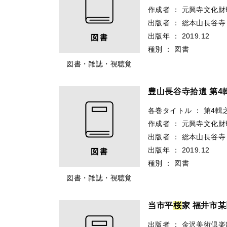
作成者
：
元興寺文化財
出版者
：
総本山長谷寺
出版年
：
2019.12
種別
：
図書
図書・雑誌・視聴覚
豊山長谷寺拾遺 第4輯
各巻タイトル
：
第4輯
作成者
：
元興寺文化財
出版者
：
総本山長谷寺
出版年
：
2019.12
種別
：
図書
図書・雑誌・視聴覚
当市平
桜
家 福井市
出版者
：
金沢美術倶楽