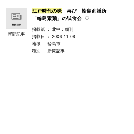
江
戸
時
代
の
味
再び 輪島商議所
「輪島素麺」の試食会
掲載紙
：
北中：朝刊
新聞記事
掲載日
：
2006-11-08
地域
：
輪島市
種別
：
新聞記事