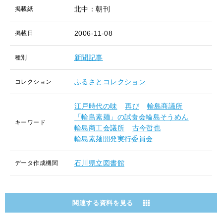
北中：朝刊
掲載紙
2006-11-08
掲載日
新聞記事
種別
ふるさとコレクション
コレクション
江戸時代の味
再び
輪島商議所
「輪島素麺」の試食会輪島そうめん
キーワード
輪島商工会議所
古今哲也
輪島素麺開発実行委員会
石川県立図書館
データ作成機関
関連する資料を見る