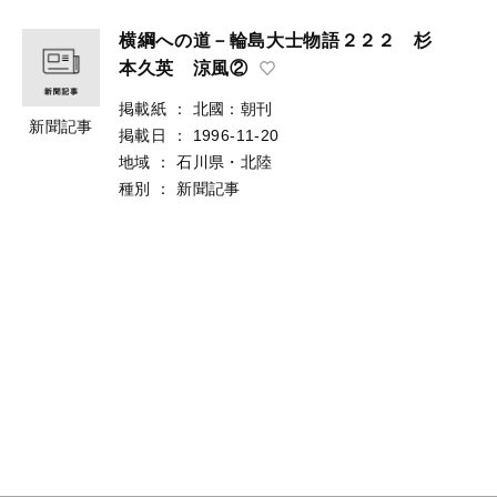
横綱への道－輪島大士物語２２２ 杉
本久英 涼風②
掲載紙
：
北國：朝刊
新聞記事
掲載日
：
1996-11-20
地域
：
石川県・北陸
種別
：
新聞記事