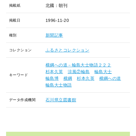
北國：朝刊
掲載紙
1996-11-20
掲載日
新聞記事
種別
ふるさとコレクション
コレクション
横綱への道－輪島大士物語２２２
杉本久英
涼風②輪島
輪島大士
キーワード
輪島博
横綱
杉本久英
横綱への道
輪島大士物語
石川県立図書館
データ作成機関