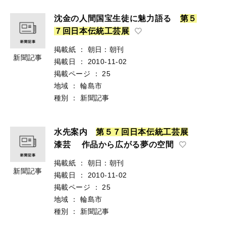
沈金の人間国宝生徒に魅力語る
第
５
７
回
日
本
伝
統
工
芸
展
掲載紙
：
朝日：朝刊
新聞記事
掲載日
：
2010-11-02
掲載ページ
：
25
地域
：
輪島市
種別
：
新聞記事
水先案内
第
５
７
回
日
本
伝
統
工
芸
展
漆芸 作品から広がる夢の空間
掲載紙
：
朝日：朝刊
新聞記事
掲載日
：
2010-11-02
掲載ページ
：
25
地域
：
輪島市
種別
：
新聞記事