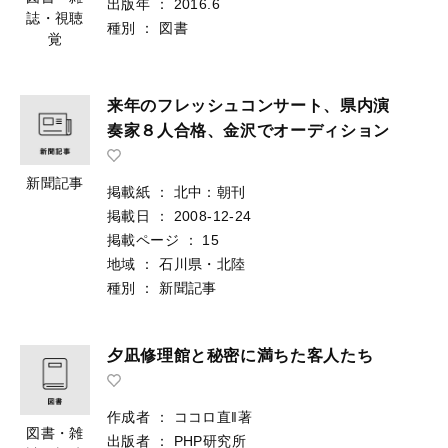
出版年
：
2016.6
誌・視聴
種別
：
図書
覚
来年のフレッシュコンサート、県内演
奏家８人合格、金沢でオーディション
新聞記事
掲載紙
：
北中：朝刊
掲載日
：
2008-12-24
掲載ページ
：
15
地域
：
石川県・北陸
種別
：
新聞記事
夕凪修理館と秘密に満ちた客人たち
作成者
：
ココロ直‖著
図書・雑
出版者
：
PHP研究所