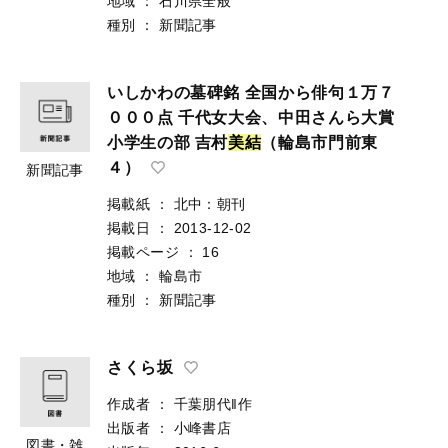
地域
：
石川県全般
種別
：
新聞記事
いしかわの墓碑銘 全国から俳句１万７
０００点 千代女大会、中田さんら大賞
小学生の部 吉村
美
結
（輪島市門前東
４）
新聞記事
掲載紙
：
北中：朝刊
掲載日
：
2013-12-02
掲載ページ
：
16
地域
：
輪島市
種別
：
新聞記事
さくら坂
作成者
：
千葉朋代‖作
出版者
：
小峰書店
図書・雑