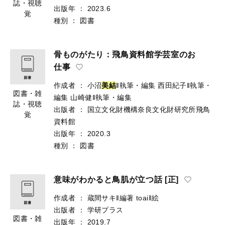
誌・視聴
出版年
：
2023.6
覚
種別
：
図書
骨ものがたり：飛鳥資料館学芸室のお
仕事
作成者
：
小沼
美
結
‖執筆・編集
西田紀子‖執筆・
図書・雑
編集
山崎健‖執筆・編集
誌・視聴
出版者
：
国立文化財機構奈良文化財研究所飛鳥
覚
資料館
出版年
：
2020.3
種別
：
図書
意味がわかると鳥肌が立つ話 [正]
作成者
：
蔵間サキ‖編著
toai‖絵
出版者
：
学研プラス
図書・雑
出版年
：
2019.7