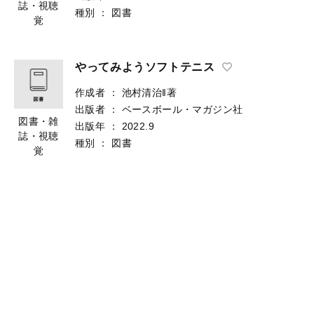
誌・視聴
種別
：
図書
覚
やってみようソフトテニス
作成者
：
池村清治‖著
出版者
：
ベースボール・マガジン社
図書・雑
出版年
：
2022.9
誌・視聴
種別
：
図書
覚