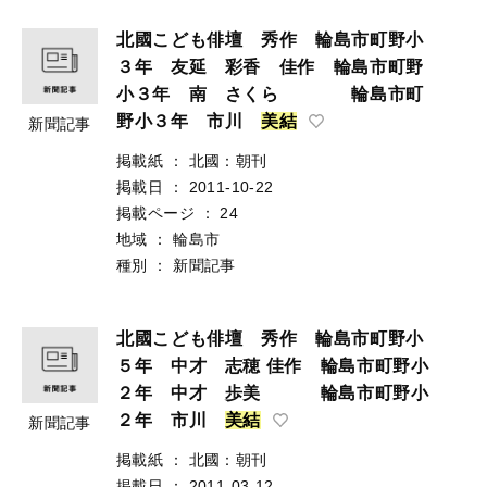
北國こども俳壇 秀作 輪島市町野小
３年 友延 彩香 佳作 輪島市町野
小３年 南 さくら 輪島市町
野小３年 市川
美
結
新聞記事
掲載紙
：
北國：朝刊
掲載日
：
2011-10-22
掲載ページ
：
24
地域
：
輪島市
種別
：
新聞記事
北國こども俳壇 秀作 輪島市町野小
５年 中才 志穂 佳作 輪島市町野小
２年 中才 歩美 輪島市町野小
２年 市川
美
結
新聞記事
掲載紙
：
北國：朝刊
掲載日
：
2011-03-12