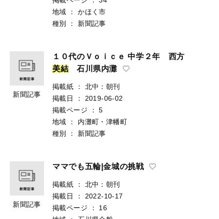
地域
：
かほく市
種別
：
新聞記事
１０代のＶｏｉｃｅ 中学２年 西方
美
結
石川県内灘
掲載紙
：
北中：朝刊
新聞記事
掲載日
：
2019-06-02
掲載ページ
：
5
地域
：
内灘町・津幡町
種別
：
新聞記事
ママでも五輪|金城の挑戦
掲載紙
：
北中：朝刊
掲載日
：
2022-10-17
新聞記事
掲載ページ
：
16