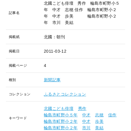
北國こども俳壇 秀作 輪島市町野小５
年 中才 志穂 佳作 輪島市町野小２
記事名
年 中才 歩美 輪島市町野小２
年 市川 美結
北國：朝刊
掲載紙
2011-03-12
掲載日
4
掲載ページ
新聞記事
種別
ふるさとコレクション
コレクション
北國こども俳壇
秀作
輪島市町野小５年
中才
志穂
佳作
キーワード
輪島市町野小２年
中才
歩美
輪島市町野小２年
市川
美結