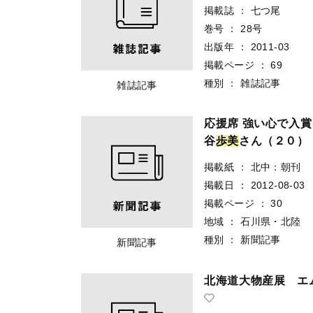
掲載誌
：
七つ尾
巻号
：
28号
出版年
：
2011-03
掲載ページ
：
69
種別
：
雑誌記事
雑誌記事
応援席 強い心で入賞
谷
歩
美
さん（２０）
掲載紙
：
北中：朝刊
掲載日
：
2012-08-03
掲載ページ
：
30
地域
：
石川県・北陸
種別
：
新聞記事
新聞記事
北海道大物産展 エ