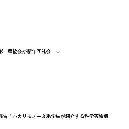
彰 県協会が新年互礼会
報告「ハカリモノ―文系学生が紹介する科学実験機