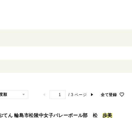
/
3
ページ
全て登録
ぷてん 輪島市松陵中女子バレーボール部 松
歩
美