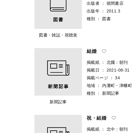
出版者
：
徳間書店
出版年
：
2011.3
種別
：
図書
図書・雑誌・視聴覚
結婚
掲載紙
：
北國：朝刊
掲載日
：
2021-08-31
掲載ページ
：
34
地域
：
内灘町・津幡町
種別
：
新聞記事
新聞記事
祝・結婚
掲載紙
：
北中：朝刊