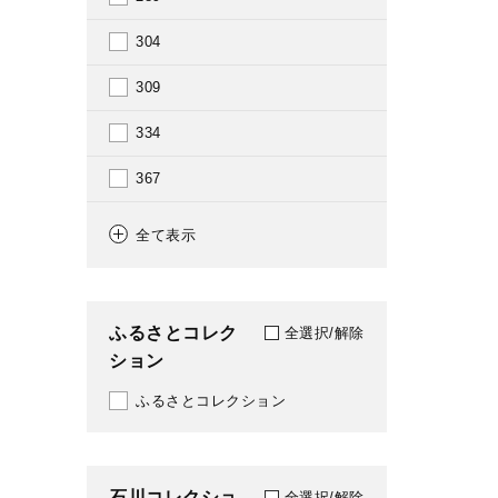
2014
304
2016
309
2017
334
2018
367
2019
369
全て表示
2020
376
2021
379
ふるさとコレク
全選択/解除
2022
ション
382
2024
ふるさとコレクション
389
486
石川コレクショ
590
全選択/解除