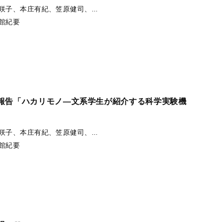
咲子、本庄有紀、笠原健司、...
館紀要
報告「ハカリモノ―文系学生が紹介する科学実験機
咲子、本庄有紀、笠原健司、...
館紀要