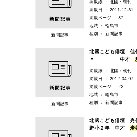
掲載紙
：
北國：朝刊
掲載日
：
2011-12-31
掲載ページ
：
32
地域
：
輪島市
種別
：
新聞記事
新聞記事
北國こども俳壇
〃 中才
掲載紙
：
北國：朝刊
掲載日
：
2012-04-07
掲載ページ
：
23
地域
：
輪島市
種別
：
新聞記事
新聞記事
北國こども俳壇 秀
野小２年 中才
歩