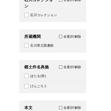
ン
596
石川コレクション
651
674
所蔵機関
全選択/解除
780
石川県立図書館
815
913
郷土件名典拠
全選択/解除
ほたる(蛍)
げんごろう
本文
全選択/解除