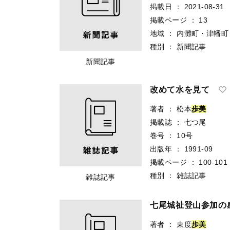
掲載日
：
2021-08-31
掲載ページ
：
13
地域
：
内灘町・津幡町
種別
：
新聞記事
新聞記事
改めて水を見て
著者
：
松本
歩
美
掲載誌
：
七つ尾
巻号
：
10号
出版年
：
1991-09
掲載ページ
：
100-101
種別
：
雑誌記事
雑誌記事
七尾城祉登山参加の
著者
：
東度
歩
美