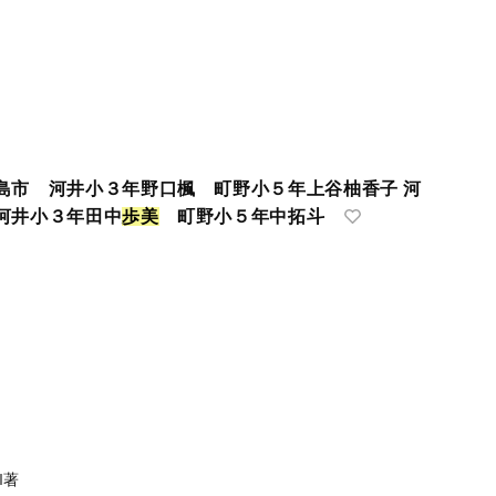
島市 河井小３年野口楓 町野小５年上谷柚香子 河
河井小３年田中
歩
美
町野小５年中拓斗
‖著