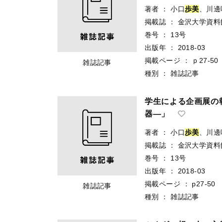
著者
：
小口
歩美
、川邊
掲載誌
：
金沢大学資料
巻号
：
13号
出版年
：
2018-03
掲載ページ
：
ｐ27-50
雑誌記事
種別
：
雑誌記事
学生による企画展の
器―」
著者
：
小口
歩美
、川邊
掲載誌
：
金沢大学資料
巻号
：
13号
出版年
：
2018-03
掲載ページ
：
p27-50
雑誌記事
種別
：
雑誌記事