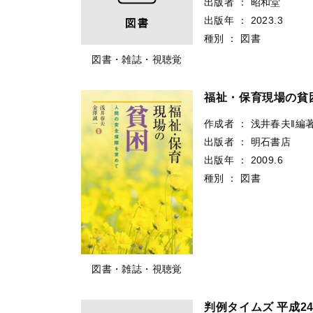
出版者
：
昭和堂
出版年
：
2023.3
種別
：
図書
図書・雑誌・視聴覚
福祉・保育現場の貧
作成者
：
浅井春夫‖編
出版者
：
明石書店
出版年
：
2009.6
種別
：
図書
図書・雑誌・視聴覚
判例タイムズ 平成24