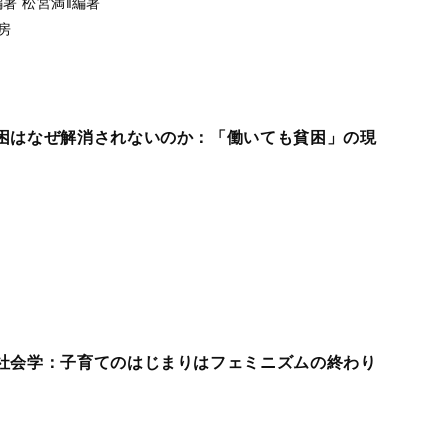
編著
松宮満‖編著
房
困はなぜ解消されないのか：「働いても貧困」の現
社会学：子育てのはじまりはフェミニズムの終わり