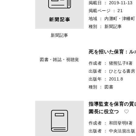
掲載日
：
2019-11-13
掲載ページ
：
21
地域
：
内灘町・津幡町
種別
：
新聞記事
新聞記事
死を招いた保育：ル
図書・雑誌・視聴覚
作成者
：
猪熊弘子‖著
出版者
：
ひとなる書房
出版年
：
2011.8
種別
：
図書
指導監査を保育の質
園長に役立つ
作成者
：
和田挙明‖著
出版者
：
中央法規出版