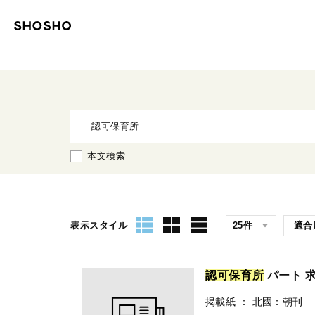
本文検索
表示スタイル
認
可
保
育
所
パート 
掲載紙
：
北國：朝刊