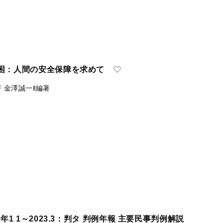
困：人間の安全保障を求めて
著
金澤誠一‖編著
年1 1～2023.3：判タ 判例年報 主要民事判例解説