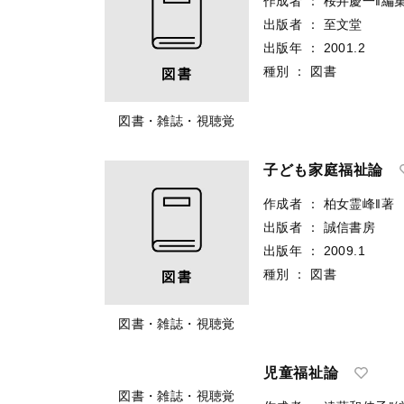
作成者
：
桜井慶一‖編
出版者
：
至文堂
出版年
：
2001.2
種別
：
図書
図書・雑誌・視聴覚
子ども家庭福祉論
作成者
：
柏女霊峰‖著
出版者
：
誠信書房
出版年
：
2009.1
種別
：
図書
図書・雑誌・視聴覚
児童福祉論
図書・雑誌・視聴覚