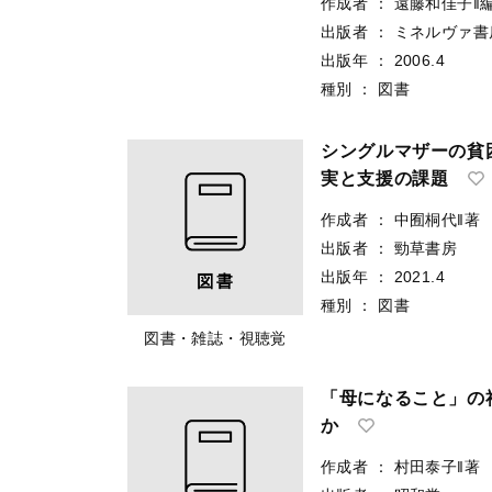
作成者
：
遠藤和佳子‖
出版者
：
ミネルヴァ書
出版年
：
2006.4
種別
：
図書
シングルマザーの貧
実と支援の課題
作成者
：
中囿桐代‖著
出版者
：
勁草書房
出版年
：
2021.4
種別
：
図書
図書・雑誌・視聴覚
「母になること」の
か
作成者
：
村田泰子‖著