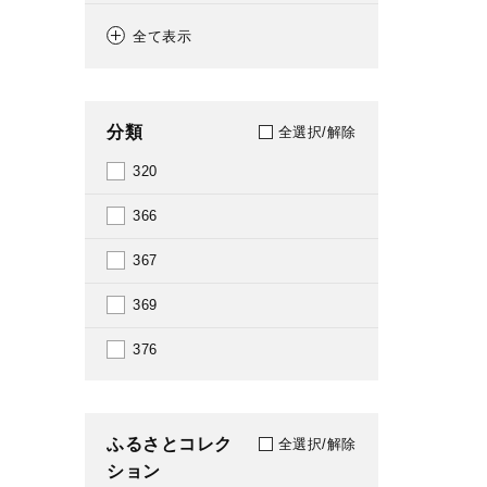
2023
全て表示
分類
全選択/解除
320
366
367
369
376
ふるさとコレク
全選択/解除
ション