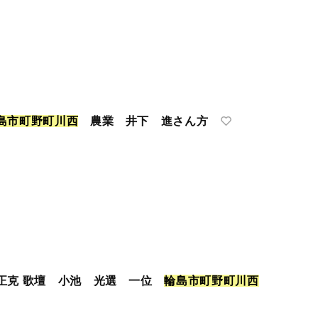
島
市
町
野
町
川
西
農業 井下 進さん方
正克 歌壇 小池 光選 一位
輪
島
市
町
野
町
川
西