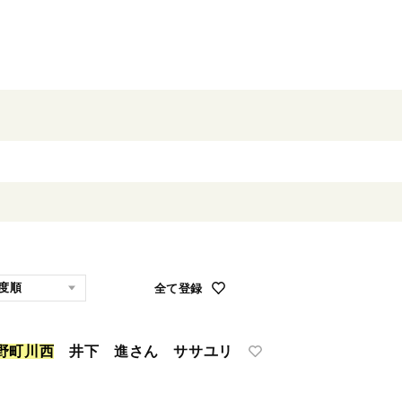
全て登録
野
町
川
西
井下 進さん ササユリ