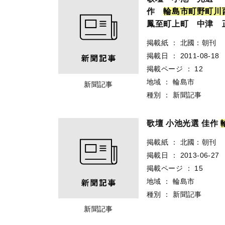
作
輪
島
市
町
野
町
川
鳳至町上町 中津 
掲載紙
：
北國：朝刊
掲載日
：
2011-08-18
掲載ページ
：
12
地域
：
輪島市
新聞記事
種別
：
新聞記事
歌壇 小池光選 佳作
掲載紙
：
北國：朝刊
掲載日
：
2013-06-27
掲載ページ
：
15
地域
：
輪島市
種別
：
新聞記事
新聞記事