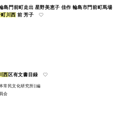
位 輪島門前町走出 星野美恵子 佳作 輪島市門前町馬場
野
町
川
西
前 芳子
川
西
区有文書目録
本常民文化研究所∥編
員会