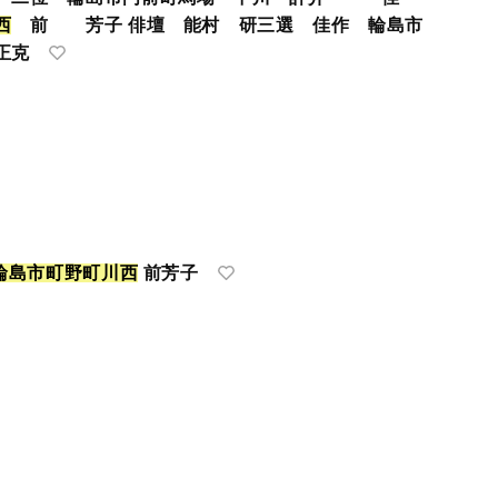
西
前 芳子 俳壇 能村 研三選 佳作 輪島市
正克
輪
島
市
町
野
町
川
西
前芳子