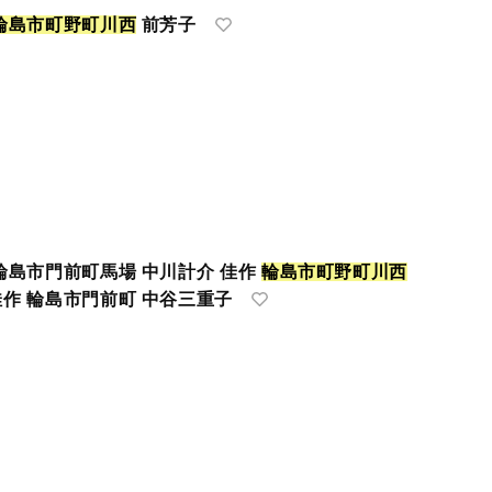
輪
島
市
町
野
町
川
西
前芳子
 輪島市門前町馬場 中川計介 佳作
輪
島
市
町
野
町
川
西
佳作 輪島市門前町 中谷三重子