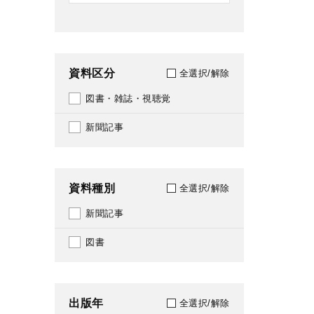
資料区分
全選択/解除
図書・雑誌・視聴覚
新聞記事
資料種別
全選択/解除
新聞記事
図書
出版年
全選択/解除