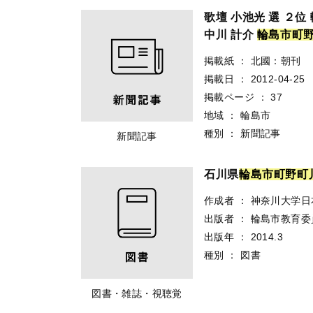
歌壇 小池光 選 ２
中川 計介
輪
島
市
町
掲載紙
：
北國：朝刊
掲載日
：
2012-04-25
掲載ページ
：
37
地域
：
輪島市
種別
：
新聞記事
新聞記事
石川県
輪
島
市
町
野
町
作成者
：
神奈川大学日
出版者
：
輪島市教育委
出版年
：
2014.3
種別
：
図書
図書・雑誌・視聴覚