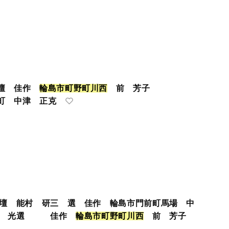
俳壇 佳作
輪
島
市
町
野
町
川
西
前 芳子
 中津 正克
俳壇 能村 研三 選 佳作 輪島市門前町馬場 中
小池 光選 佳作
輪
島
市
町
野
町
川
西
前 芳子