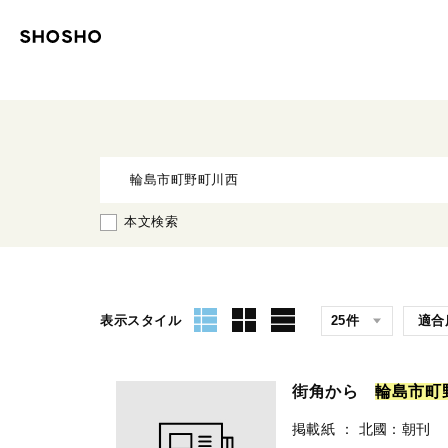
本文検索
表示スタイル
街角から
輪
島
市
町
掲載紙
：
北國：朝刊