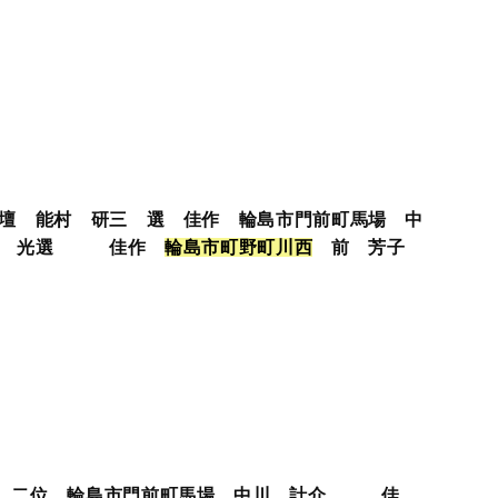
俳壇 能村 研三 選 佳作 輪島市門前町馬場 中
小池 光選 佳作
輪
島
市
町
野
町
川
西
前 芳子
 二位 輪島市門前町馬場 中川 計介 佳