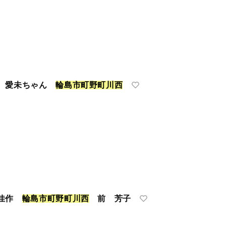
本 愛未ちゃん
輪
島
市
町
野
町
川
西
 佳作
輪
島
市
町
野
町
川
西
前 芳子