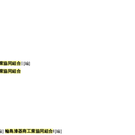
業
協
同
組
合
∥[編]
業
協
同
組
合
編]
輪
島
漆
器
商
工
業
協
同
組
合
‖[編]