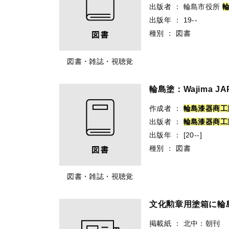
出版者
：
輪島市役所
出版年
：
19--
種別
：
図書
図書・雑誌・視聴覚
輪島塗：Wajima JA
作成者
：
輪
島
漆
器
商
工
出版者
：
輪
島
漆
器
商
工
出版年
：
[20--]
種別
：
図書
図書・雑誌・視聴覚
文化勲章用塗箱に輪
掲載紙
：
北中：朝刊