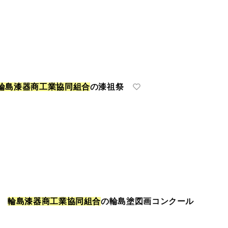
輪
島
漆
器
商
工
業
協
同
組
合
の漆祖祭
る
輪
島
漆
器
商
工
業
協
同
組
合
の輪島塗図画コンクール