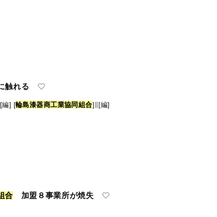
に触れる
[編]
[
輪
島
漆
器
商
工
業
協
同
組
合
]∥[編]
組
合
加盟８事業所が焼失