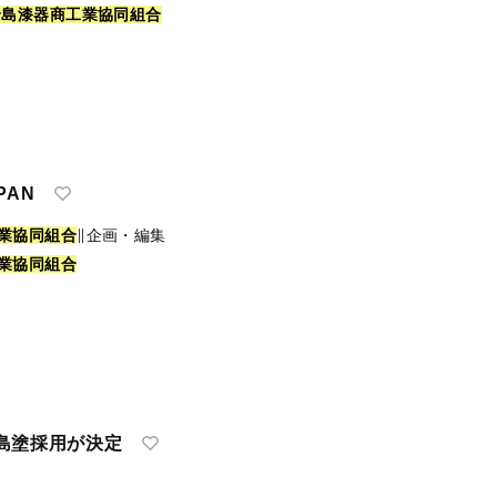
輪
島
漆
器
商
工
業
協
同
組
合
PAN
業
協
同
組
合
∥企画・編集
業
協
同
組
合
島塗採用が決定