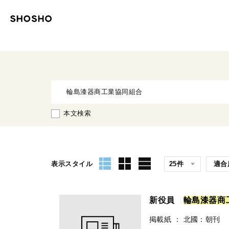
本文検索
表示スタイル
新役員
輪
島
漆
器
商
掲載紙
：
北國：朝刊