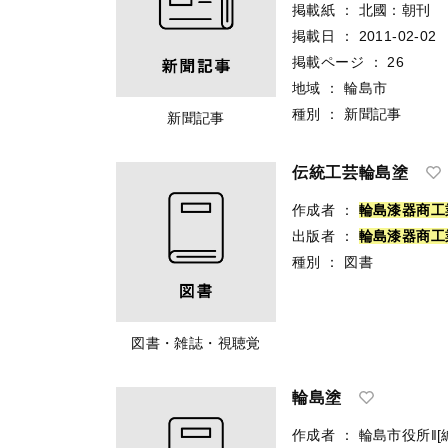
掲載紙
：
北國：朝刊
掲載日
：
2011-02-02
掲載ページ
：
26
地域
：
輪島市
種別
：
新聞記事
新聞記事
伝統工芸輪島塗
作成者
：
輪
島
漆
器
商
工
出版者
：
輪
島
漆
器
商
工
種別
：
図書
図書・雑誌・視聴覚
輪島塗
作成者
：
輪島市役所‖[