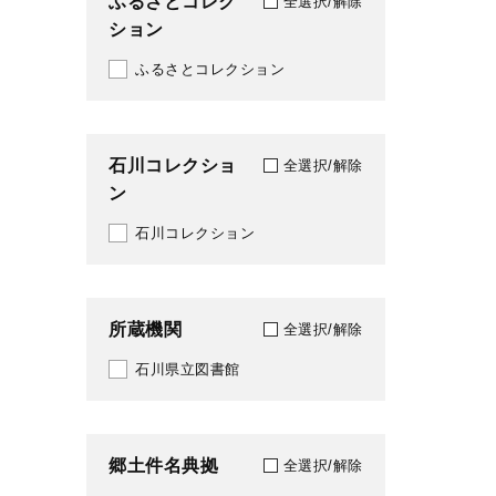
ふるさとコレク
全選択/解除
ション
2011
ふるさとコレクション
2012
2014
石川コレクショ
2015
全選択/解除
ン
2017
石川コレクション
2018
2019
所蔵機関
全選択/解除
2021
石川県立図書館
2022
2023
郷土件名典拠
全選択/解除
2024