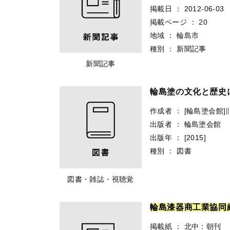
掲載日
：
2012-06-03
掲載ページ
：
20
地域
：
輪島市
種別
：
新聞記事
新聞記事
輪島塗の文化と歴史
作成者
：
[輪島塗会館]∥
出版者
：
輪島塗会館
出版年
：
[2015]
種別
：
図書
図書・雑誌・視聴覚
輪
島
漆
器
商
工
業
協
同
掲載紙
：
北中：朝刊