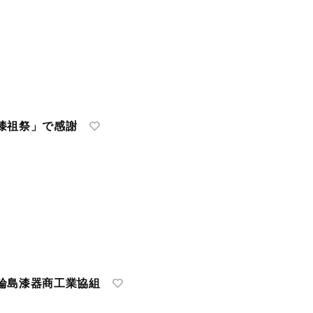
漆祖祭」で感謝
輪島漆器商工業協組