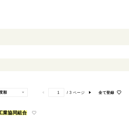
/
3
ページ
全て登録
工
業
協
同
組
合