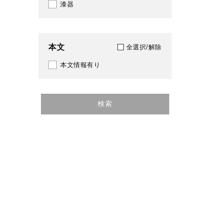
漆器
2025
本文
全選択/解除
本文情報有り
検索