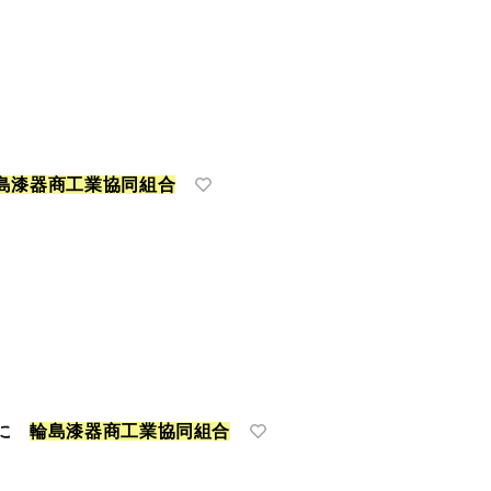
島
漆
器
商
工
業
協
同
組
合
んに
輪
島
漆
器
商
工
業
協
同
組
合