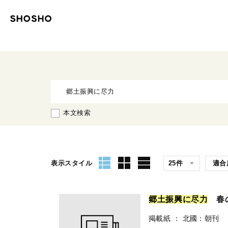
本文検索
表示スタイル
郷
土
振
興
に
尽
力
春の
掲載紙
：
北國：朝刊