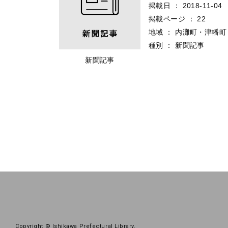
掲載日
：
2018-11-04
掲載ページ
：
22
地域
：
内灘町・津幡町
種別
：
新聞記事
新聞記事
Copyright © Ishikawa Prefectural Library.