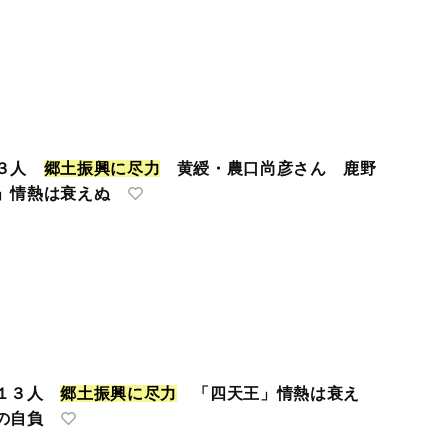
１３人
郷
土
振
興
に
尽
力
黄綬・農口尚彦さん 鹿野
」情熱は衰えぬ
ら１３人
郷
土
振
興
に
尽
力
「四天王」情熱は衰え
の自負