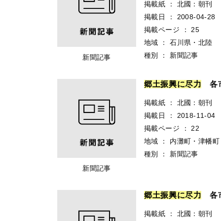
掲載紙
：
北國：朝刊
掲載日
：
2008-04-28
掲載ページ
：
25
地域
：
石川県・北陸
種別
：
新聞記事
新聞記事
郷
土
振
興
に
尽
力
各市
掲載紙
：
北國：朝刊
掲載日
：
2018-11-04
掲載ページ
：
22
地域
：
内灘町・津幡町
種別
：
新聞記事
新聞記事
郷
土
振
興
に
尽
力
各市
掲載紙
：
北國：朝刊