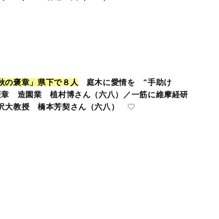
秋
の
褒
章
」
県
下
で
８
人
庭木に愛情を “手助け
褒章 造園業 植村博さん（六八）／一筋に維摩経研
沢大教授 橋本芳契さん（六八）