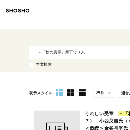
本文検索
表示スタイル
うれしい受章
－
「
７） 小西戈吉氏（
＜藍綬＞金谷与平氏