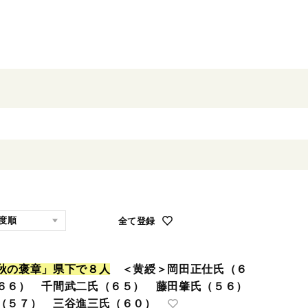
全て登録
秋
の
褒
章
」
県
下
で
８
人
＜黄綬＞岡田正仕氏（６
６６） 千間武二氏（６５） 藤田肇氏（５６）
（５７） 三谷進三氏（６０）