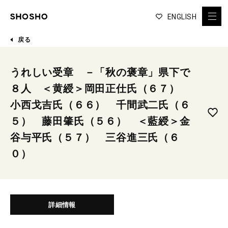
ENGLISH
戻る
うれしい受章 －「秋の褒章」県下で
８人 ＜黄綬＞岡田正仕氏（６７）
小西戈吉氏（６６） 千間武二氏（６
５） 藤田肇氏（５６） ＜藍綬＞金
谷与平氏（５７） 三谷進三氏（６
０）
詳細情報