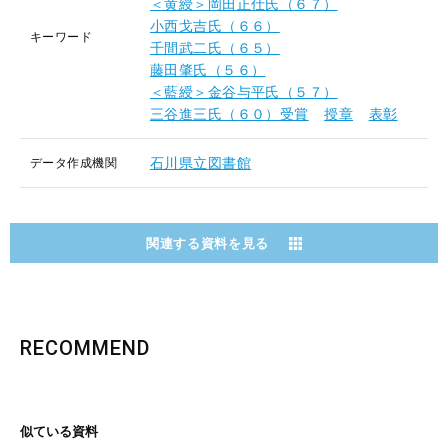
＜黄綬＞岡田正仕氏（６７）
小西戈吉氏（６６）
キーワード
千間武二氏（６５）
藤田肇氏（５６）
＜藍綬＞金谷与平氏（５７）
三谷進三氏（６０）受賞
授章
表彰
石川県立図書館
データ作成機関
関連する資料を見る
RECOMMEND
似ている資料