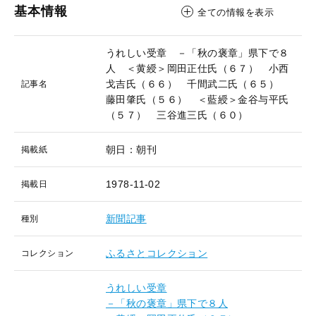
基本情報
全ての情報を表示
うれしい受章 －「秋の褒章」県下で８
人 ＜黄綬＞岡田正仕氏（６７） 小西
戈吉氏（６６） 千間武二氏（６５）
記事名
藤田肇氏（５６） ＜藍綬＞金谷与平氏
（５７） 三谷進三氏（６０）
朝日：朝刊
掲載紙
1978-11-02
掲載日
新聞記事
種別
ふるさとコレクション
コレクション
うれしい受章
－「秋の褒章」県下で８人