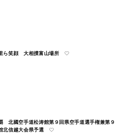
里ら笑顔 大相撲富山場所
覇 北國空手道松涛館第９回県空手道選手権兼第９
館北信越大会県予選