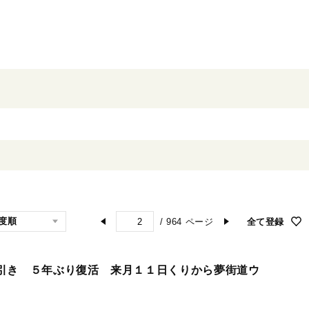
/
964
ページ
全て登録
引き ５年ぶり復活 来月１１日くりから夢街道ウ