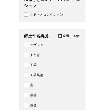
ション
2018
ふるさとコレクション
2019
2020
郷土件名典拠
2021
全選択/解除
アザレア
2022
またぎ
2023
工芸
2024
工芸美術
2025
港
2026
漆芸
漆芸