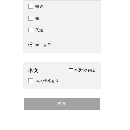
書道
書
茶道
茶道
全て表示
茶碗
日本刀
本文
全選択/解除
陶芸家
本文情報有り
陶芸
農業委員会
検索
農業経営
農業用水