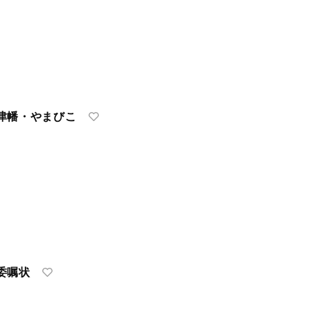
津幡・やまびこ
委嘱状