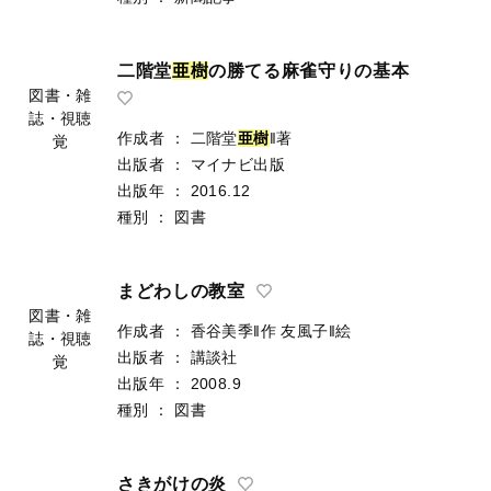
二階堂
亜
樹
の勝てる麻雀守りの基本
図書・雑
誌・視聴
作成者
：
二階堂
亜
樹
‖著
覚
出版者
：
マイナビ出版
出版年
：
2016.12
種別
：
図書
まどわしの教室
図書・雑
作成者
：
香谷美季‖作
友風子‖絵
誌・視聴
出版者
：
講談社
覚
出版年
：
2008.9
種別
：
図書
さきがけの炎