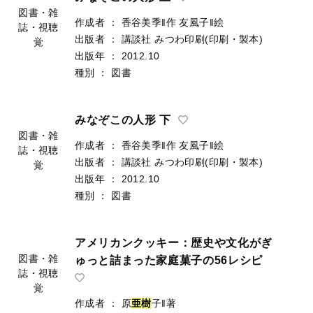
図書・雑
作成者
：
香谷美季‖作
友風子‖絵
誌・視聴
出版者
：
講談社
みつわ印刷(印刷・製本)
覚
出版年
：
2012.10
種別
：
図書
みなぞこの人形 下
図書・雑
作成者
：
香谷美季‖作
友風子‖絵
誌・視聴
出版者
：
講談社
みつわ印刷(印刷・製本)
覚
出版年
：
2012.10
種別
：
図書
アメリカンクッキー：歴史や文化がぎ
図書・雑
ゅっと詰まった家庭菓子の56レシピ
誌・視聴
覚
作成者
：
原
亜
樹
子‖著