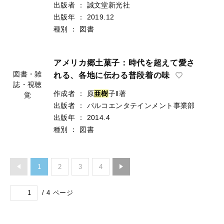
出版者
：
誠文堂新光社
出版年
：
2019.12
種別
：
図書
アメリカ郷土菓子：時代を超えて愛さ
図書・雑
れる、各地に伝わる普段着の味
誌・視聴
作成者
：
原
亜
樹
子‖著
覚
出版者
：
パルコエンタテインメント事業部
出版年
：
2014.4
種別
：
図書
1
2
3
4
/
4
ページ