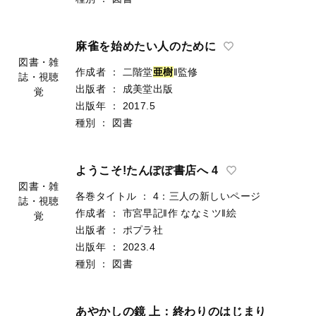
麻雀を始めたい人のために
図書・雑
作成者
：
二階堂
亜
樹
‖監修
誌・視聴
出版者
：
成美堂出版
覚
出版年
：
2017.5
種別
：
図書
ようこそ!たんぽぽ書店へ 4
図書・雑
各巻タイトル
：
4：三人の新しいページ
誌・視聴
作成者
：
市宮早記‖作
ななミツ‖絵
覚
出版者
：
ポプラ社
出版年
：
2023.4
種別
：
図書
あやかしの鏡 上：終わりのはじまり