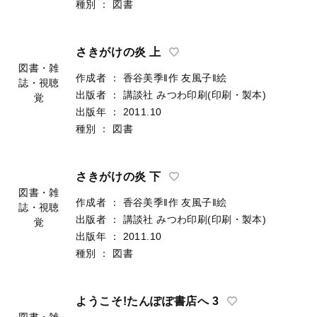
種別
：
図書
さきがけの炎 上
図書・雑
作成者
：
香谷美季‖作
友風子‖絵
誌・視聴
出版者
：
講談社
みつわ印刷(印刷・製本)
覚
出版年
：
2011.10
種別
：
図書
さきがけの炎 下
図書・雑
作成者
：
香谷美季‖作
友風子‖絵
誌・視聴
出版者
：
講談社
みつわ印刷(印刷・製本)
覚
出版年
：
2011.10
種別
：
図書
ようこそ!たんぽぽ書店へ 3
図書・雑