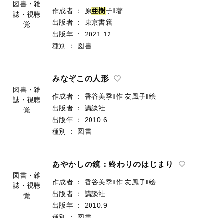
図書・雑
作成者
：
原
亜
樹
子‖著
誌・視聴
出版者
：
東京書籍
覚
出版年
：
2021.12
種別
：
図書
みなぞこの人形
図書・雑
作成者
：
香谷美季‖作
友風子‖絵
誌・視聴
出版者
：
講談社
覚
出版年
：
2010.6
種別
：
図書
あやかしの鏡：終わりのはじまり
図書・雑
作成者
：
香谷美季‖作
友風子‖絵
誌・視聴
出版者
：
講談社
覚
出版年
：
2010.9
種別
：
図書