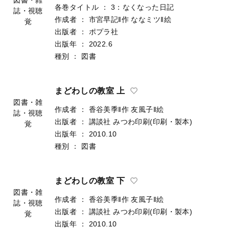
各巻タイトル
：
3：なくなった日記
誌・視聴
作成者
：
市宮早記‖作
ななミツ‖絵
覚
出版者
：
ポプラ社
出版年
：
2022.6
種別
：
図書
まどわしの教室 上
図書・雑
作成者
：
香谷美季‖作
友風子‖絵
誌・視聴
出版者
：
講談社
みつわ印刷(印刷・製本)
覚
出版年
：
2010.10
種別
：
図書
まどわしの教室 下
図書・雑
作成者
：
香谷美季‖作
友風子‖絵
誌・視聴
出版者
：
講談社
みつわ印刷(印刷・製本)
覚
出版年
：
2010.10