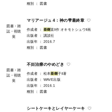
種別
：
図書
マリアージュ 4：神の雫最終章
図書・雑
作成者
：
亜
樹
直‖作
オキモトシュウ‖画
誌・視聴
出版者
：
講談社
覚
出版年
：
2016.7
種別
：
図書
不妊治療のやめどき
図書・雑
作成者
：
松本
亜
樹
子‖著
誌・視聴
出版者
：
WAVE出版
覚
出版年
：
2016.1
種別
：
図書
シートケーキとレイヤーケーキ