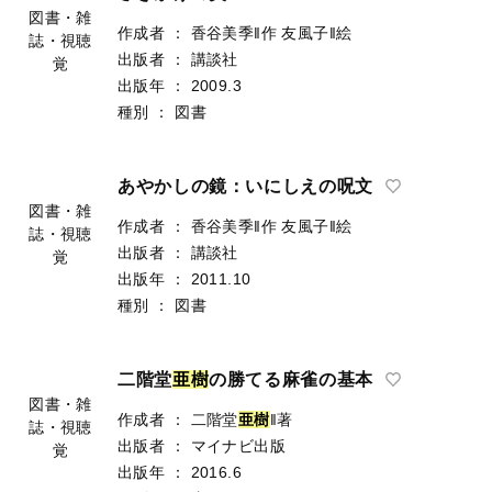
図書・雑
作成者
：
香谷美季‖作
友風子‖絵
誌・視聴
出版者
：
講談社
覚
出版年
：
2009.3
種別
：
図書
あやかしの鏡：いにしえの呪文
図書・雑
作成者
：
香谷美季‖作
友風子‖絵
誌・視聴
出版者
：
講談社
覚
出版年
：
2011.10
種別
：
図書
二階堂
亜
樹
の勝てる麻雀の基本
図書・雑
作成者
：
二階堂
亜
樹
‖著
誌・視聴
出版者
：
マイナビ出版
覚
出版年
：
2016.6