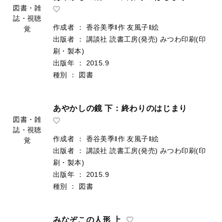
図書・雑
誌・視聴
作成者
：
香谷美季‖作
友風子‖絵
覚
出版者
：
講談社
読書工房(発売)
みつわ印刷(印
刷・製本)
出版年
：
2015.9
種別
：
図書
あやかしの鏡 下：終わりのはじまり
図書・雑
誌・視聴
作成者
：
香谷美季‖作
友風子‖絵
覚
出版者
：
講談社
読書工房(発売)
みつわ印刷(印
刷・製本)
出版年
：
2015.9
種別
：
図書
みなぞこの人形 上