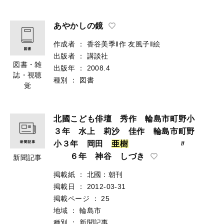
あやかしの鏡
作成者
：
香谷美季‖作
友風子‖絵
出版者
：
講談社
図書・雑
出版年
：
2008.4
誌・視聴
種別
：
図書
覚
北國こども俳壇 秀作 輪島市町野小
３年 水上 莉沙 佳作 輪島市町野
小３年 岡田
亜
樹
〃
６年 神谷 しづき
新聞記事
掲載紙
：
北國：朝刊
掲載日
：
2012-03-31
掲載ページ
：
25
地域
：
輪島市
種別
：
新聞記事