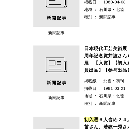
掲載日
：
1980-04-08
地域
：
石川県・北陸
種別
：
新聞記事
新聞記事
日本現代工芸美術展
周年記念賞井波さん
展 【入賞】【初入
員出品】【参与出品
掲載紙
：
北國：朝刊
掲載日
：
1981-03-21
地域
：
石川県・北陸
新聞記事
種別
：
新聞記事
初
入
選
６人含め２４
苗さん、若狭一秀さ