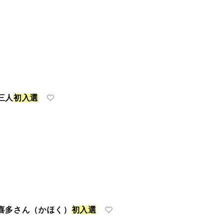
三人
初
入
選
喜多さん（かほく）
初
入
選