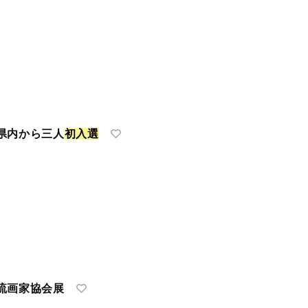
県内から三人
初
入
選
画家協会展