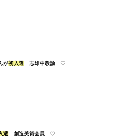
んが
初
入
選
志雄中教諭
入
選
創造美術会展