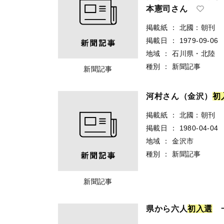
本憲司さん
掲載紙
：
北國：朝刊
掲載日
：
1979-09-06
地域
：
石川県・北陸
種別
：
新聞記事
新聞記事
河村さん（金沢）
初
掲載紙
：
北國：朝刊
掲載日
：
1980-04-04
地域
：
金沢市
種別
：
新聞記事
新聞記事
県から六人
初
入
選
一