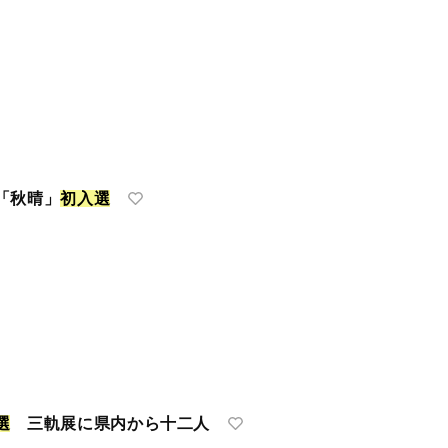
「秋晴」
初
入
選
選
三軌展に県内から十二人