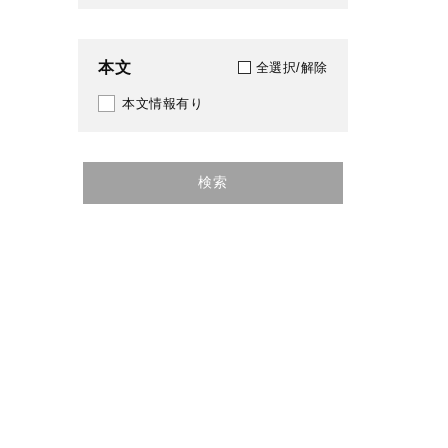
2012
本文
2013
全選択/解除
本文情報有り
2015
2016
検索
2017
2018
2020
2021
2022
2023
2025