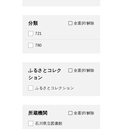
1991
1993
分類
全選択/解除
1994
721
1995
780
1998
2000
ふるさとコレク
全選択/解除
ション
2006
ふるさとコレクション
2007
2008
所蔵機関
2009
全選択/解除
石川県立図書館
2011