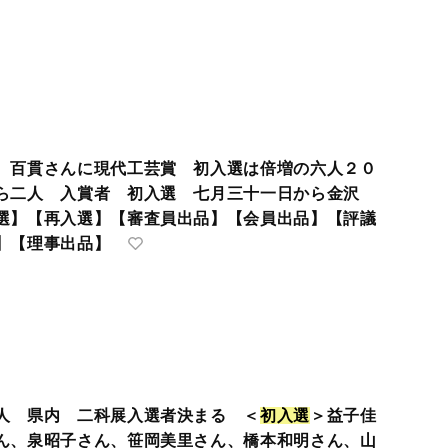
 百貫さんに現代工芸賞 初入選は倍増の六人２０
ら二人 入賞者 初入選 七月三十一日から金沢
選】【再入選】【審査員出品】【会員出品】【評議
】【理事出品】
人 県内 二科展入選者決まる ＜
初
入
選
＞益子佳
ん、泉昭子さん、笹岡美里さん、橋本和明さん、山