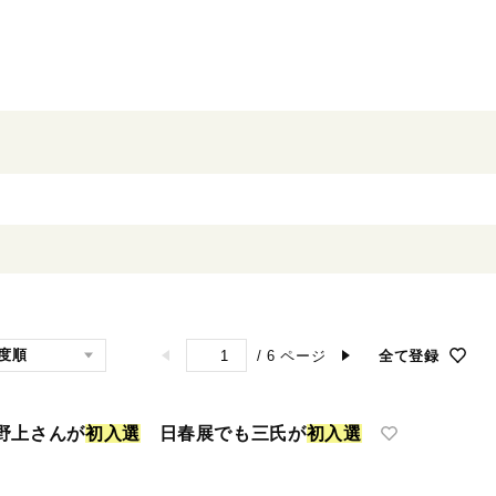
/
6
ページ
全て登録
野上さんが
初
入
選
日春展でも三氏が
初
入
選