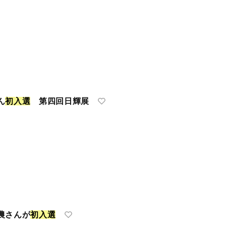
ん
初
入
選
第四回日輝展
農さんが
初
入
選