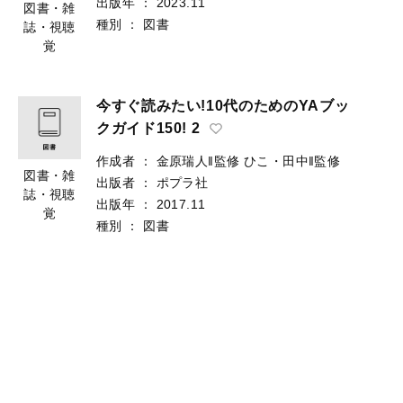
出版年
：
2023.11
図書・雑
種別
：
図書
誌・視聴
覚
今すぐ読みたい!10代のためのYAブッ
クガイド150! 2
作成者
：
金原瑞人‖監修
ひこ・田中‖監修
図書・雑
出版者
：
ポプラ社
誌・視聴
出版年
：
2017.11
覚
種別
：
図書