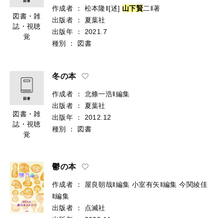
作成者
：
松本隆‖[述]
山
下
賢
二‖著
図書・雑
出版者
：
夏葉社
誌・視聴
出版年
：
2021.7
覚
種別
：
図書
冬の本
作成者
：
北條一浩‖編集
出版者
：
夏葉社
図書・雑
出版年
：
2012.12
誌・視聴
種別
：
図書
覚
鬱の本
作成者
：
屋良朝哉‖編集
小室有矢‖編集
今関綾佳
‖編集
出版者
：
点滅社