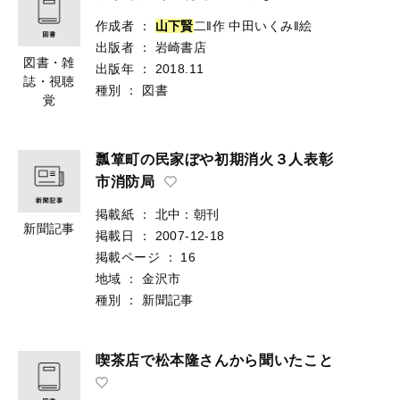
作成者
：
山
下
賢
二‖作
中田いくみ‖絵
出版者
：
岩崎書店
図書・雑
出版年
：
2018.11
誌・視聴
種別
：
図書
覚
瓢箪町の民家ぼや初期消火３人表彰
市消防局
掲載紙
：
北中：朝刊
新聞記事
掲載日
：
2007-12-18
掲載ページ
：
16
地域
：
金沢市
種別
：
新聞記事
喫茶店で松本隆さんから聞いたこと