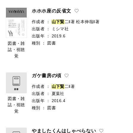
ホホホ座の反省文
作成者
：
山
下
賢
二‖著
松本伸哉‖著
出版者
：
ミシマ社
出版年
：
2019.6
種別
：
図書
図書・雑
誌・視聴
覚
ガケ書房の頃
作成者
：
山
下
賢
二‖著
出版者
：
夏葉社
図書・雑
出版年
：
2016.4
誌・視聴
種別
：
図書
覚
やましたくんはしゃべらない