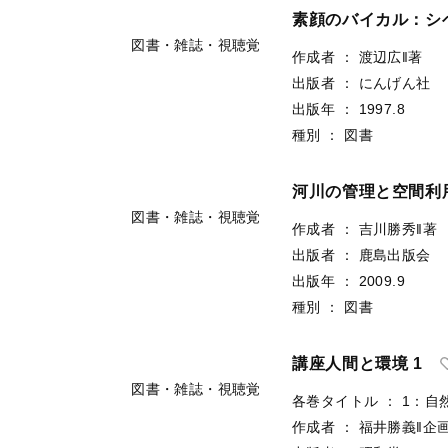
素顔のバイカル：シ
作成者
：
渡辺広‖著
出版者
：
にんげん社
出版年
：
1997.8
種別
：
図書
図書・雑誌・視聴覚
河川の管理と空間利
作成者
：
吉川勝秀‖著
出版者
：
鹿島出版会
出版年
：
2009.9
種別
：
図書
図書・雑誌・視聴覚