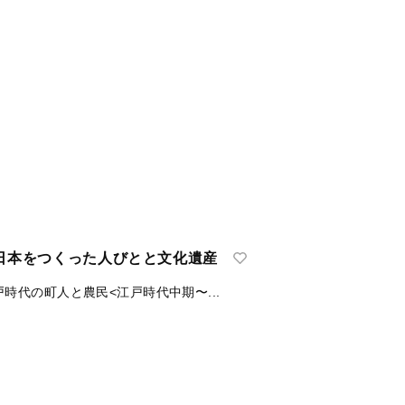
然はだれのものか 「コモンズの悲劇...
画編集
秋道智弥‖企画編集
田中耕司‖企画編集
：日本をつくった人びとと文化遺産