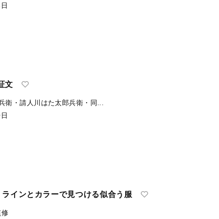
3日
証文
兵衛・請人川はた太郎兵衛・同...
0日
ng入門：ラインとカラーで見つける似合う服
監修