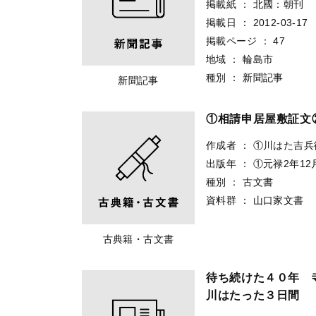
掲載紙
：
北國：朝刊
掲載日
：
2012-03-17
掲載ページ
：
47
地域
：
輪島市
種別
：
新聞記事
新聞記事
①相請申居屋敷証文
作成者
：
①川はた吉兵
出版年
：
①元禄2年12
種別
：
古文書
資料群
：
山口家文書
古典籍・古文書
待ち続けた４０年 
川はたった３日間 