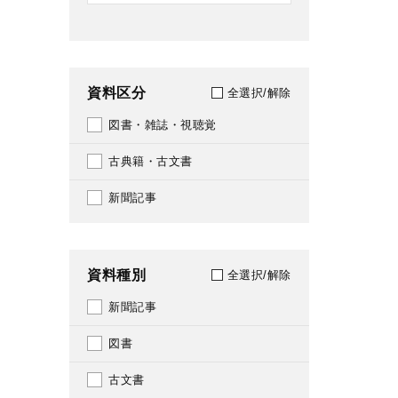
資料区分
全選択/解除
図書・雑誌・視聴覚
古典籍・古文書
新聞記事
資料種別
全選択/解除
新聞記事
図書
古文書