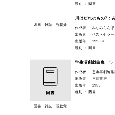
種別
：
図書
川はだれのもの?：
図書・雑誌・視聴覚
作成者
：
みなみらんぼ
出版者
：
ベストセラー
出版年
：
1996.4
種別
：
図書
学生演劇戯曲集
作成者
：
悲劇喜劇編集
出版者
：
早川書房
出版年
：
1953
種別
：
図書
図書・雑誌・視聴覚