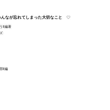
みんなが忘れてしまった大切なこと
う‖編著
ズ
部‖編