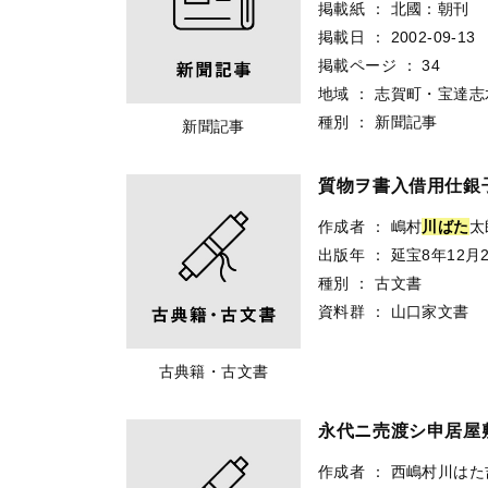
掲載紙
：
北國：朝刊
掲載日
：
2002-09-13
掲載ページ
：
34
地域
：
志賀町・宝達志
種別
：
新聞記事
新聞記事
質物ヲ書入借用仕銀
作成者
：
嶋村
川ばた
太
出版年
：
延宝8年12月
種別
：
古文書
資料群
：
山口家文書
古典籍・古文書
永代ニ売渡シ申居屋
作成者
：
西嶋村川はた