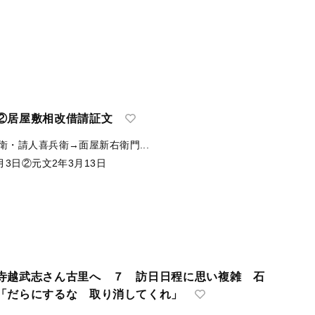
②居屋敷相改借請証文
衛・請人喜兵衛→面屋新右衛門...
月3日②元文2年3月13日
寺越武志さん古里へ ７ 訪日日程に思い複雑 石
「だらにするな 取り消してくれ」