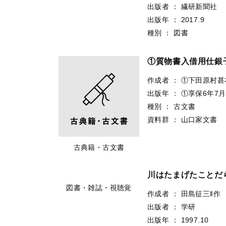
出版者
：
繊研新聞社
出版年
：
2017.9
種別
：
図書
①質物書入借用仕銀
作成者
：
①下田原村甚
出版年
：
①享保6年7月1
種別
：
古文書
資料群
：
山口家文書
古典籍・古文書
川はたまげたことだ
図書・雑誌・視聴覚
作成者
：
田島征三‖作
出版者
：
学研
出版年
：
1997.10