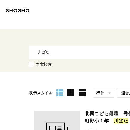
本文検索
表示スタイル
北國こども俳壇 秀
町野小１年
川
ば
た