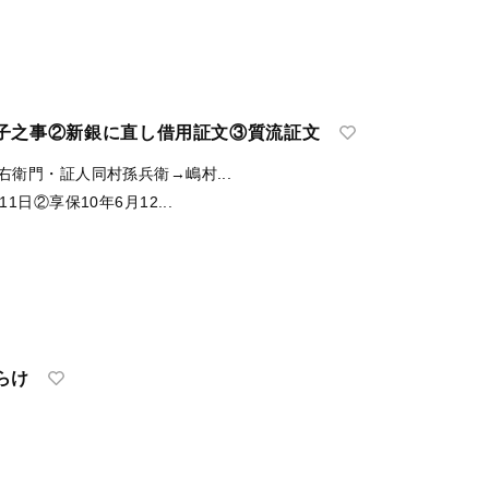
子之事②新銀に直し借用証文③質流証文
右衛門・証人同村孫兵衛→嶋村...
1日②享保10年6月12...
らけ