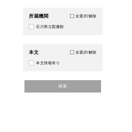
所蔵機関
全選択/解除
石川県立図書館
本文
全選択/解除
本文情報有り
検索