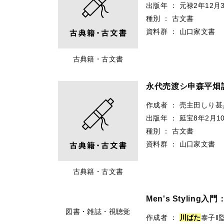
出版年
：
元禄2年12月
種別
：
古文書
資料群
：
山口家文書
古典籍・古文書
永代売渡シ申森平畑
作成者
：
売主田しり甚
出版年
：
延宝8年2月1
種別
：
古文書
資料群
：
山口家文書
古典籍・古文書
Men's Styli
図書・雑誌・視聴覚
作成者
：
川
ば
た
泰子‖