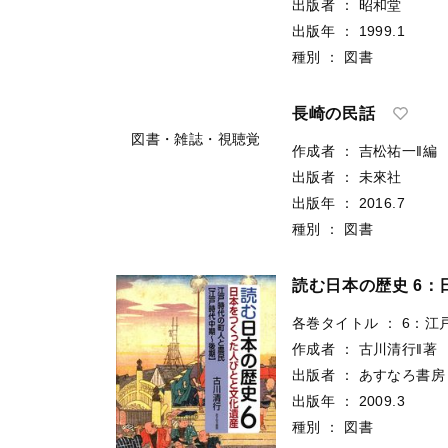
講座人間と環境 1
図書・雑誌・視聴覚
各巻タイトル
：
1：自
作成者
：
福井勝義‖企
出版者
：
昭和堂
出版年
：
1999.1
種別
：
図書
長崎の民話
作成者
：
吉松祐一‖編
出版者
：
未來社
出版年
：
2016.7
種別
：
図書
図書・雑誌・視聴覚
読む日本の歴史 6