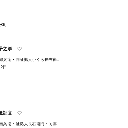
水町
子之事
郎兵衛・同証拠人小くら長右衛...
22日
敷証文
吉兵衛・証拠人長右衛門・同喜...