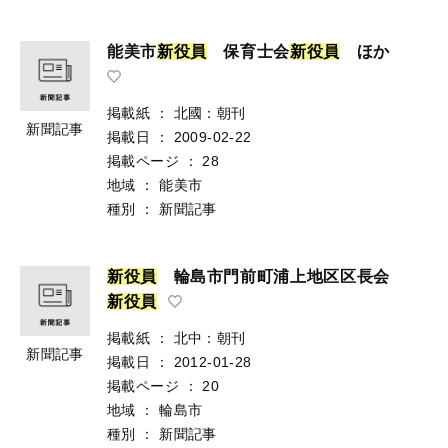
能美市
新
役
員
保育士会
新
役
員
ほか
掲載紙
：
北國：朝刊
新聞記事
掲載日
：
2009-02-22
掲載ページ
：
28
地域
：
能美市
種別
：
新聞記事
新
役
員
輪島市門前町浦上地区区長会
新
役
員
掲載紙
：
北中：朝刊
新聞記事
掲載日
：
2012-01-28
掲載ページ
：
20
地域
：
輪島市
種別
：
新聞記事