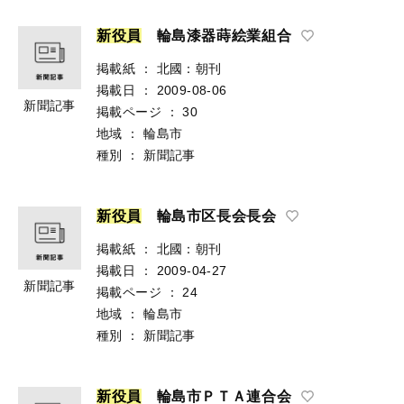
新
役
員
輪島漆器蒔絵業組合
掲載紙
：
北國：朝刊
掲載日
：
2009-08-06
新聞記事
掲載ページ
：
30
地域
：
輪島市
種別
：
新聞記事
新
役
員
輪島市区長会長会
掲載紙
：
北國：朝刊
掲載日
：
2009-04-27
新聞記事
掲載ページ
：
24
地域
：
輪島市
種別
：
新聞記事
新
役
員
輪島市ＰＴＡ連合会