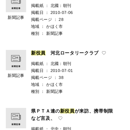
掲載紙
：
北國：朝刊
掲載日
：
2010-07-06
新聞記事
掲載ページ
：
28
地域
：
かほく市
種別
：
新聞記事
新
役
員
河北ロータリークラブ
掲載紙
：
北國：朝刊
掲載日
：
2010-07-01
新聞記事
掲載ページ
：
38
地域
：
かほく市
種別
：
新聞記事
県ＰＴＡ連の
新
役
員
が来訪、携帯制限
など言及、
掲載紙
：
北中：朝刊