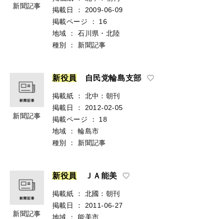
新聞記事
掲載日
：
2009-06-09
掲載ページ
：
16
地域
：
石川県・北陸
種別
：
新聞記事
新
役
員
自民党輪島支部
掲載紙
：
北中：朝刊
掲載日
：
2012-02-05
新聞記事
掲載ページ
：
18
地域
：
輪島市
種別
：
新聞記事
新
役
員
ＪＡ能美
掲載紙
：
北國：朝刊
掲載日
：
2011-06-27
新聞記事
地域
：
能美市