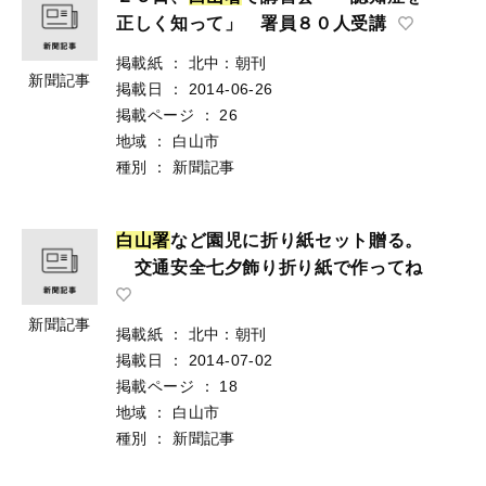
正しく知って」 署員８０人受講
掲載紙
：
北中：朝刊
新聞記事
掲載日
：
2014-06-26
掲載ページ
：
26
地域
：
白山市
種別
：
新聞記事
白
山
署
など園児に折り紙セット贈る。
交通安全七夕飾り折り紙で作ってね
新聞記事
掲載紙
：
北中：朝刊
掲載日
：
2014-07-02
掲載ページ
：
18
地域
：
白山市
種別
：
新聞記事