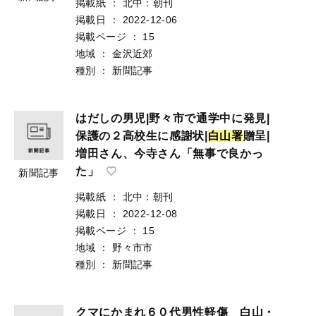
掲載紙
：
北中：朝刊
掲載日
：
2022-12-06
掲載ページ
：
15
地域
：
金沢近郊
種別
：
新聞記事
はだしの男児|野々市で通学中に発見|
保護の２高校生に感謝状|
白
山
署
贈呈|
増田さん、今寺さん「無事で良かっ
た」
新聞記事
掲載紙
：
北中：朝刊
掲載日
：
2022-12-08
掲載ページ
：
15
地域
：
野々市市
種別
：
新聞記事
クマにかまれ６０代男性軽傷 白山・