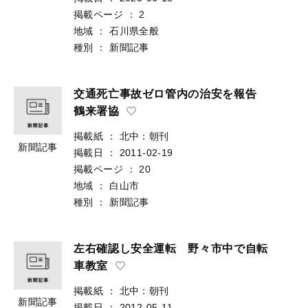
掲載ページ
：
2
地域
：
石川県全般
種別
：
新聞記事
交通死亡事故ゼロ管内の治安を報告
鶴来署協
掲載紙
：
北中：朝刊
新聞記事
掲載日
：
2011-02-19
掲載ページ
：
20
地域
：
白山市
種別
：
新聞記事
左右確認し安全運転 野々市中で自転
車教室
掲載紙
：
北中：朝刊
新聞記事
掲載日
：
2012-05-11