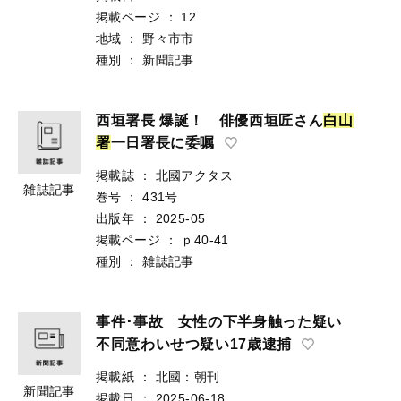
掲載ページ
：
12
地域
：
野々市市
種別
：
新聞記事
西垣署長 爆誕！ 俳優西垣匠さん
白
山
署
一日署長に委嘱
掲載誌
：
北國アクタス
雑誌記事
巻号
：
431号
出版年
：
2025-05
掲載ページ
：
ｐ40-41
種別
：
雑誌記事
事件･事故 女性の下半身触った疑い
不同意わいせつ疑い17歳逮捕
掲載紙
：
北國：朝刊
新聞記事
掲載日
：
2025-06-18