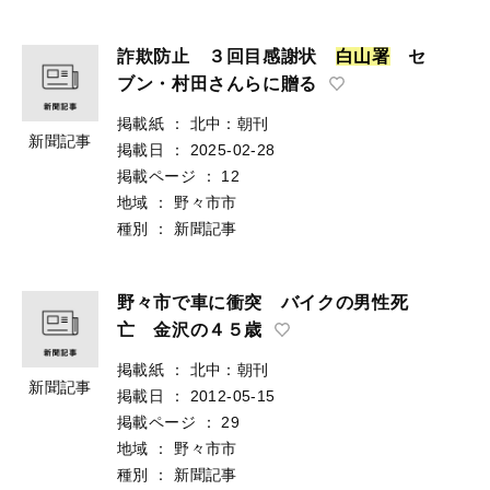
詐欺防止 ３回目感謝状
白
山
署
セ
ブン・村田さんらに贈る
掲載紙
：
北中：朝刊
新聞記事
掲載日
：
2025-02-28
掲載ページ
：
12
地域
：
野々市市
種別
：
新聞記事
野々市で車に衝突 バイクの男性死
亡 金沢の４５歳
掲載紙
：
北中：朝刊
新聞記事
掲載日
：
2012-05-15
掲載ページ
：
29
地域
：
野々市市
種別
：
新聞記事