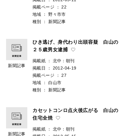
掲載ページ
：
22
地域
：
野々市市
種別
：
新聞記事
ひき逃げ、身代わり出頭容疑 白山の
２５歳男女逮捕
掲載紙
：
北中：朝刊
新聞記事
掲載日
：
2012-04-19
掲載ページ
：
27
地域
：
白山市
種別
：
新聞記事
カセットコンロ点火後広がる 白山の
住宅全焼
掲載紙
：
北中：朝刊
新聞記事