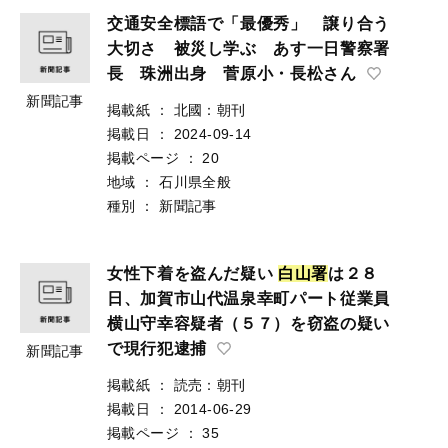
交通安全標語で「最優秀」 譲り合う
大切さ 被災し学ぶ あす一日警察署
長 珠洲出身 菅原小・長松さん
新聞記事
掲載紙
：
北國：朝刊
掲載日
：
2024-09-14
掲載ページ
：
20
地域
：
石川県全般
種別
：
新聞記事
女性下着を盗んだ疑い
白
山
署
は２８
日、加賀市山代温泉幸町パート従業員
横山守幸容疑者（５７）を窃盗の疑い
で現行犯逮捕
新聞記事
掲載紙
：
読売：朝刊
掲載日
：
2014-06-29
掲載ページ
：
35