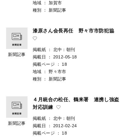
地域
：
加賀市
種別
：
新聞記事
漆原さん会長再任 野々市市防犯協
掲載紙
：
北中：朝刊
新聞記事
掲載日
：
2012-05-18
掲載ページ
：
18
地域
：
野々市市
種別
：
新聞記事
４月統合の松任、鶴来署 連携し強盗
対応訓練
掲載紙
：
北中：朝刊
新聞記事
掲載日
：
2012-02-24
掲載ページ
：
18