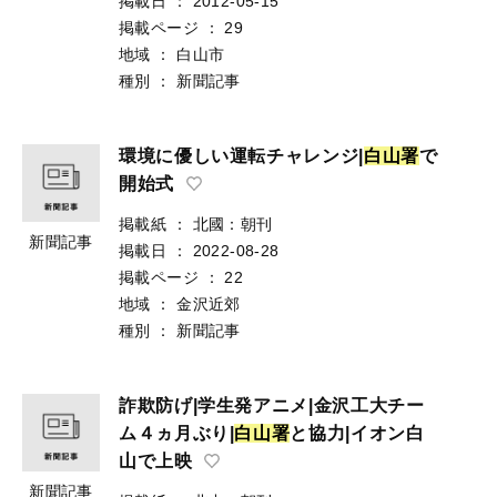
掲載日
：
2012-05-15
掲載ページ
：
29
地域
：
白山市
種別
：
新聞記事
環境に優しい運転チャレンジ|
白
山
署
で
開始式
掲載紙
：
北國：朝刊
新聞記事
掲載日
：
2022-08-28
掲載ページ
：
22
地域
：
金沢近郊
種別
：
新聞記事
詐欺防げ|学生発アニメ|金沢工大チー
ム４ヵ月ぶり|
白
山
署
と協力|イオン白
山で上映
新聞記事