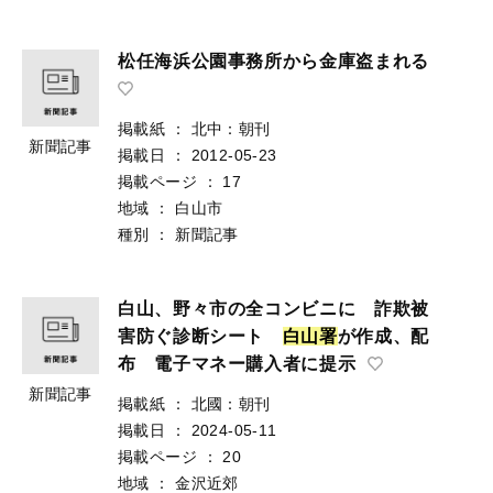
松任海浜公園事務所から金庫盗まれる
掲載紙
：
北中：朝刊
新聞記事
掲載日
：
2012-05-23
掲載ページ
：
17
地域
：
白山市
種別
：
新聞記事
白山、野々市の全コンビニに 詐欺被
害防ぐ診断シート
白
山
署
が作成、配
布 電子マネー購入者に提示
新聞記事
掲載紙
：
北國：朝刊
掲載日
：
2024-05-11
掲載ページ
：
20
地域
：
金沢近郊