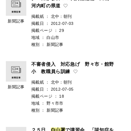
河内町の県道
掲載紙
：
北中：朝刊
新聞記事
掲載日
：
2012-07-03
掲載ページ
：
29
地域
：
白山市
種別
：
新聞記事
不審者侵入 対応急げ 野々市・館野
小 教職員ら訓練
掲載紙
：
北中：朝刊
新聞記事
掲載日
：
2012-07-05
掲載ページ
：
18
地域
：
野々市市
種別
：
新聞記事
２５日、
白
山
署
で講習会 「認知症を