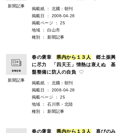
新聞記事
掲載紙
：
北國：朝刊
掲載日
：
2008-04-28
掲載ページ
：
25
地域
：
白山市
種別
：
新聞記事
春の褒章
県
内
か
ら
１
３
人
郷土振興
に尽力 「四天王」情熱は衰えぬ 基
盤整備に防人の自負
新聞記事
掲載紙
：
北國：朝刊
掲載日
：
2008-04-28
掲載ページ
：
25
地域
：
石川県・北陸
種別
：
新聞記事
春の褒章
県
内
か
ら
１
３
人
喜びのみ