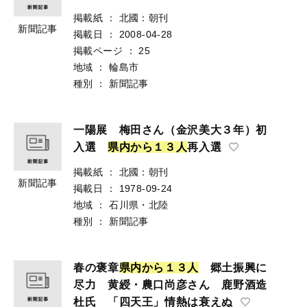
掲載紙
：
北國：朝刊
新聞記事
掲載日
：
2008-04-28
掲載ページ
：
25
地域
：
輪島市
種別
：
新聞記事
一陽展 梅田さん（金沢美大３年）初
入選
県
内
か
ら
１
３
人
再入選
掲載紙
：
北國：朝刊
新聞記事
掲載日
：
1978-09-24
地域
：
石川県・北陸
種別
：
新聞記事
春の褒章
県
内
か
ら
１
３
人
郷土振興に
尽力 黄綬・農口尚彦さん 鹿野酒造
杜氏 「四天王」情熱は衰えぬ