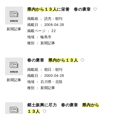
県
内
か
ら
１
３
人
に栄誉 春の褒章
掲載紙
：
読売：朝刊
掲載日
：
2008-04-28
新聞記事
掲載ページ
：
22
地域
：
輪島市
種別
：
新聞記事
春の褒章
県
内
か
ら
１
３
人
掲載紙
：
朝日：朝刊
掲載日
：
2000-04-28
新聞記事
地域
：
石川県・北陸
種別
：
新聞記事
郷土振興に尽力 春の褒章
県
内
か
ら
１
３
人