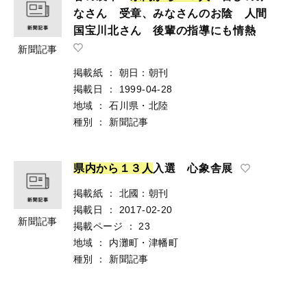
なさん 受章、みなさんのお陰 人間
国宝川北さん 後輩の指導にも情熱
新聞記事
掲載紙
：
朝日：朝刊
掲載日
：
1999-04-28
地域
：
石川県・北陸
種別
：
新聞記事
県
内
か
ら
１
３
人
入選 心象舎展
掲載紙
：
北國：朝刊
掲載日
：
2017-02-20
新聞記事
掲載ページ
：
23
地域
：
内灘町・津幡町
種別
：
新聞記事